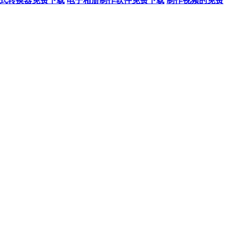
式转换器免费下载
电子相册制作软件免费下载
制作视频的免费