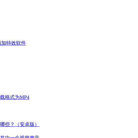
频加特效软件
载格式为MP4
有哪些？（安卓版）
现其中一个视频声音