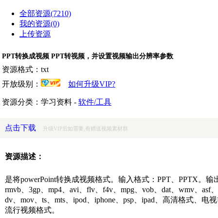
全部资源(7210)
我的资源(0)
上传资源
PPT转换成视频 PPT转视频，并设置视频输出分辨率参数
资源格式：txt
开放级别：
如何升级VIP?
资源分类：学习资料 -
软件/工具
点击下载
升级VIP后如需要,有赠送视频素材群
资源描述：
是将powerPoint转换成视频格式。输入格式：PPT、PPTX。
rmvb、3gp、mp4、avi、flv、f4v、mpg、vob、dat、wmv、asf
dv、mov、ts、mts、ipod、iphone、psp、ipad、高清格式、
流行视频格式。