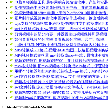
电脑音频编辑工具 最好用的音频编辑软件，详细的安
制作视频画中画效果 制作视频画中画，并使其视频和
怎样激活电脑office 电脑上安装的office2010显示未激活，激
图片制作成视频免费软件 图片制作成视频，输出后的
wps支持的视频格式 把WPS制作的PPT文件转换成MP4
swf文件格式转换 swf声音提取，把swf文件转换成MP3
剪切视频中的部分内容，并设置输出视频保持和原视频
如何查看视频的分辨率 查看视频分辨率、尺寸、帧率
ppt转换视频 PPT转换成视频时总是失败的原因和解决
MP4转换成GIF格式 视频转GIF动图，快速把视频转换
MP4视频格式转换器 mp4转换成mov格式，最快速有
视频旋转软件 把视频旋转90°，并且旋转后的视频画面
mkv格式转换 把mkv视频格式转换成MP4格式，保证
用哪个转换器能把MP4格式转换成wmv格式，MP4转W
swf文件转换成MP4格式 转换swf文件最有效的方法
视频格式转换器中文版 支持格式最多的视频格式转换
swf文件转换成GIF动图 转换swf文件格式，swf转GIF
视频格式转换器 最好用的转换器，支持几乎所有常见
视频制作成GIF动态图 截取视频中的部分内容制作成GI