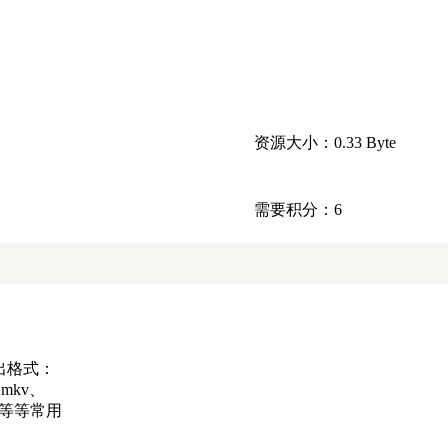
资源大小：0.33 Byte
需要积分：6
输出格式：
、mkv、
电视等等常用