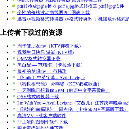
pdf转换成jpg转换器 pdf转jpg格式转换器 pdf转jpg软件
个性的价格波动曲线图PPT图表下载
迅雷xv视频格式转换器 xv格式转换flv 手机播放xv格
上传者下载过的资源
周华健朋友mv（KTV伴奏下载）
祝我生日快乐 温岚 (KTV版)
QMV格式转换器下载
黑白配 — 范玮琪 （卡拉ok下载）
最初的梦想mv — 范玮琪
《Smile》中英字幕-- Avril Lavigne
《我也很想他》 孙燕姿（KTV必点歌曲）
一天到晚只想着你 2PM（韩语中文字幕歌曲）
QSV格式转换器下载
I m With You -- Avril Lavigne（艾薇儿）江苏跨年晚
《说好的幸福呢》—周杰伦 （卡拉ok MV字幕版下载）
高清MV下载客户端软件
非主流闪图制作软件下载
图片素描制作软件下载