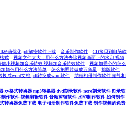
pdf秘萌优化,pdf解密软件下载
音乐制作软件
CD拷贝到电脑软
3格式
视频文件太大，用什么方法去除视频画面上的水印 视频
微信小视频加音乐特效 视频加音乐特效软件
视频加爱心的怎么
添加颜色用什么方法简单
怎么把照片做成五角星
排版软件
转换成word文档 pdf转换成word软件
结婚相册制作软件 婚礼相
器
xv格式转换器
mp3转换器
dvd刻录软件
nero刻录软件
刻录软
幕制作软件
视频剪辑软件
音频剪辑软件
水印制作软件
如何制作
式转换器免费下载
电子相册制作软件免费下载
制作视频的免费