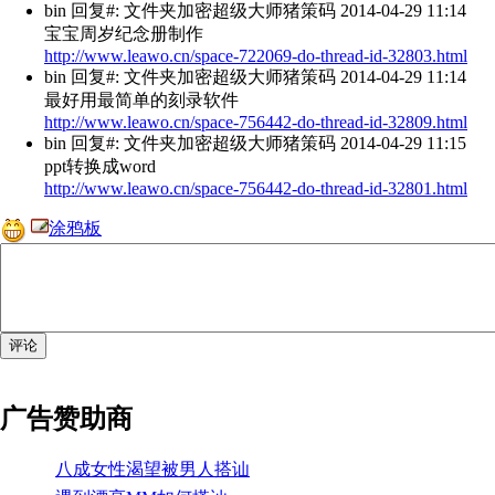
bin
回复#: 文件夹加密超级大师猪策码 2014-04-29 11:14
宝宝周岁纪念册制作
http://www.leawo.cn/space-722069-do-thread-id-32803.html
bin
回复#: 文件夹加密超级大师猪策码 2014-04-29 11:14
最好用最简单的刻录软件
http://www.leawo.cn/space-756442-do-thread-id-32809.html
bin
回复#: 文件夹加密超级大师猪策码 2014-04-29 11:15
ppt转换成word
http://www.leawo.cn/space-756442-do-thread-id-32801.html
涂鸦板
广告赞助商
八成女性渴望被男人搭讪