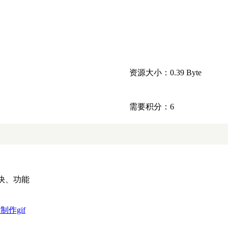
资源大小：0.39 Byte
需要积分：6
快、功能
作gif