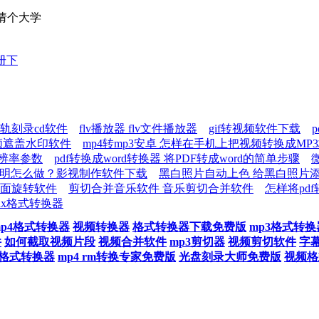
请个大学
册下
轨刻录cd软件
flv播放器 flv文件播放器
gif转视频软件下载
频遮盖水印软件
mp4转mp3安卓 怎样在手机上把视频转换成MP
分辨率参数
pdf转换成word转换器 将PDF转成word的简单步骤
景透明怎么做？影视制作软件下载
黑白照片自动上色 给黑白照片
面旋转软件
剪切合并音乐软件 音乐剪切合并软件
怎样将pdf
ux格式转换器
mp4格式转换器
视频转换器
格式转换器下载免费版
mp3格式转换
件
如何截取视频片段
视频合并软件
mp3剪切器
视频剪切软件
字
v格式转换器
mp4 rm转换专家免费版
光盘刻录大师免费版
视频格