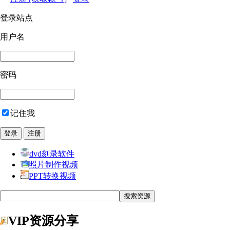
登录站点
用户名
密码
记住我
dvd刻录软件
照片制作视频
PPT转换视频
VIP资源分享