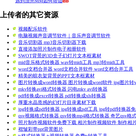
遇到漂亮MM如何搭讪
上传者的其它资源
视频配乐软件
电脑视频声音调节软件｜音乐声音调节软件
音乐切割器 mp3音乐切割器下载
直接添加照片制作电子相册软件
SWOT背景的3D盒子幻灯片文本框素材
mid音乐格式转换器 wav转midi工具 mp3转midi工具
word文档合并器 word文档合并软件 word文档合并工具
精美的晾衣架背景的PPT文本框素材
图片转换成word转换器 图片转换成word软件 jpg图片转
mkv转换avi格式转换器 闪电mkv avi转换器
pdf转换成excel转换器 pdf转换成xls转换器
厚重水晶质感的幻灯片目录素材下载
jpg转换成pdf转换器 jpg转换成pdf工具 jpg转pdf转换器
qsv视频格式转换器 qsv转换mp4格式转换器 奇艺qsv
照片制作视频软件免费下载 相片制作视频软件 制作相
褶皱彩带ppt背景图片
ts格式转换器 ts视频转换器 免费ts转换工具