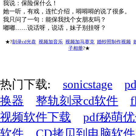
我说：保险保什么！
她一听，有戏，连忙介绍，嘚嘚嘚的说了很多。
我只问了一句：能保我找个女朋友吗？
嘟嘟……说话呀，说话，妹子别挂呀？
★?
刻录cd光盘
视频加音乐
视频加马赛克
婚纱照制作视频
子相册
?★
热门下载:
sonicstage
p
换器
整轨刻录cd软件
视频软件下载
pdf秘萌
软件
CD拷贝到电脑软件