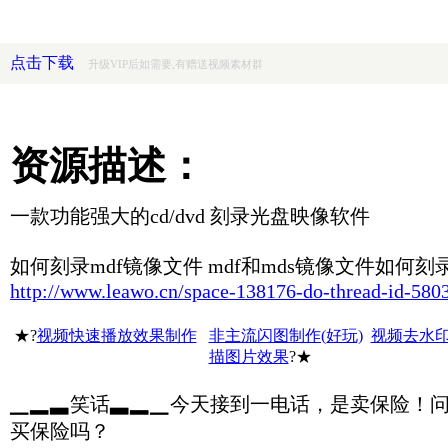
点击下载
升级VIP后如需要,有赠送视频素材群
资源描述：
一款功能强大的cd/dvd 刻录光盘映像软件
如何刻录mdf镜像文件 mdf和mds镜像文件如何刻
http://www.leawo.cn/space-138176-do-thread-id-580
★?
视频快速播放效果制作
非主流闪图制作(好玩)
视频去水
描图片效果
?★
▁▂▃笑话▃▂▁今天接到一电话，是卖保险！
买保险吗？