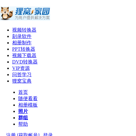
视频转换器
刻录软件
相册制作
PPT转换器
视频下载器
DVD转换器
VIP资源
问答学习
狸窝宝典
首页
随便看看
相册模板
照片
群组
帮助
注册 [获取帐号]
登录