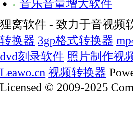
音乐音量增大软件
狸窝软件 - 致力于音视频
转换器
3gp格式转换器
m
dvd刻录软件
照片制作视
Leawo.cn
视频转换器
Powe
动态ppt模板
ppt 模板
年终总结ppt模板
电子相册模板
相册
免费儿童相册模板
金夫人电子相册模板
免费电子相册模板
Licensed © 2009-2025 Coms
flash电子相册模板
ppt模板下载 免费完整版
动态ppt模板
p
工作总结ppt模板
ppt模板免费下载
自我介绍ppt模板
述职报
视频制作软件
flash动画制作软件
酷狗铃声制作专家
gif
如何制作ppt
铃声制作软件
视频制作
gif在线制作
制作视频
制作u盘启动盘
u大师u盘启动盘制作工具
照片制作视频软件
音乐制作软件
动态ppt模板
ppt 模板
年终总结ppt模板
电子相册模板
相册
免费儿童相册模板
金夫人电子相册模板
免费电子相册模板
flash电子相册模板
ppt模板下载 免费完整版
动态ppt模板
p