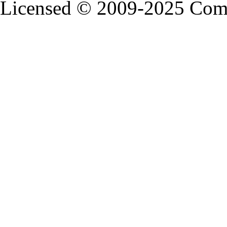
Licensed © 2009-2025 Coms
工作总结ppt模板
ppt模板免费下载
自我介绍ppt模板
述职报
视频制作软件
flash动画制作软件
酷狗铃声制作专家
gif
如何制作ppt
铃声制作软件
视频制作
gif在线制作
制作视频
制作u盘启动盘
u大师u盘启动盘制作工具
照片制作视频软件
音乐制作软件
动态ppt模板
ppt 模板
年终总结ppt模板
电子相册模板
相册
免费儿童相册模板
金夫人电子相册模板
免费电子相册模板
flash电子相册模板
ppt模板下载 免费完整版
动态ppt模板
p
工作总结ppt模板
ppt模板免费下载
自我介绍ppt模板
述职报
视频制作软件
flash动画制作软件
酷狗铃声制作专家
gif
如何制作ppt
铃声制作软件
视频制作
gif在线制作
制作视频
制作u盘启动盘
u大师u盘启动盘制作工具
照片制作视频软件
音乐制作软件