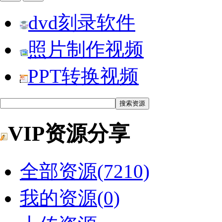
dvd刻录软件
照片制作视频
PPT转换视频
VIP资源分享
全部资源(7210)
我的资源(0)