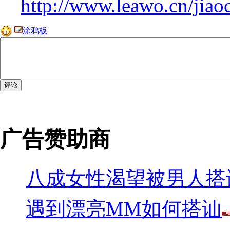
http://www.leawo.cn/jiao
涂鸦板
广告赞助商
八成女性渴望被男人搭
遇到漂亮MM如何搭讪