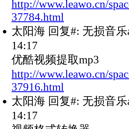
http://www.leawo.cn/spac
37784.html
太阳海
回复#: 无损音乐ape
14:17
优酷视频提取mp3
http://www.leawo.cn/spac
37916.html
太阳海
回复#: 无损音乐ape
14:17