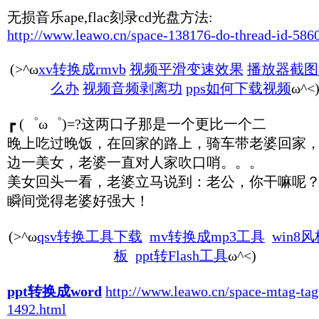
无损音乐ape,flac刻录cd光盘方法:
http://www.leawo.cn/space-138176-do-thread-id-586
(>^ω
xv转换成rmvb
视频平滑变速效果
播放器截图
么办
视频音频剥离功
pps如何下载视频
ω^<
┏ (゜ω゜)=?这两口子那是一个更比一个二
晚上吃过晚饭，在回家的路上，骑车带老婆回家
边一美女，老婆一直对人家吹口哨。。。
美女回头一看，老婆立马说到：老公，你干嘛呢
瞬间觉得老婆好强大！
(>^ω
qsv转换工具下载
mv转换成mp3工具
win8风
板
ppt转Flash工具
ω^<)
ppt转换成word
http://www.leawo.cn/space-mtag-tag
1492.html