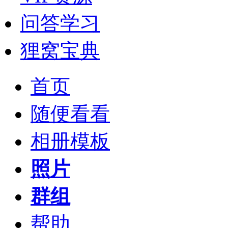
问答学习
狸窝宝典
首页
随便看看
相册模板
照片
群组
帮助