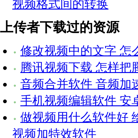
视频格式间的转换
上传者下载过的资源
修改视频中的文字 怎
腾讯视频下载 怎样把
音频合并软件 音频加
手机视频编辑软件 安
做视频用什么软件好 
视频加特效软件