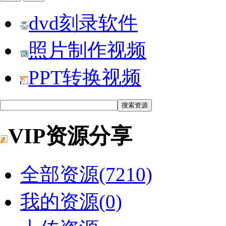
dvd刻录软件
照片制作视频
PPT转换视频
VIP资源分享
全部资源(7210)
我的资源(0)