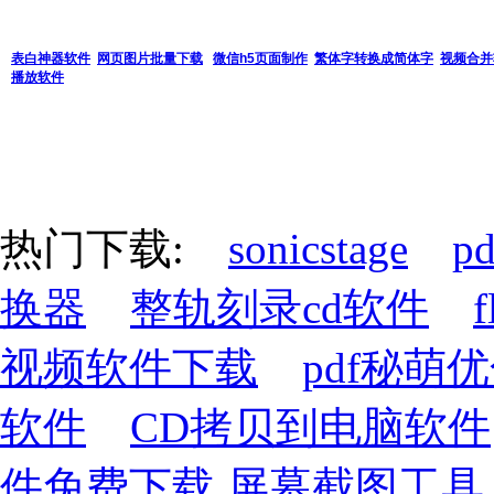
表白神器软件
网页图片批量下载
微信h5页面制作
繁体字转换成简体字
视频合并
播放软件
热门下载:
sonicstage
p
换器
整轨刻录cd软件
视频软件下载
pdf秘萌
软件
CD拷贝到电脑软件
件免费下载,屏幕截图工具