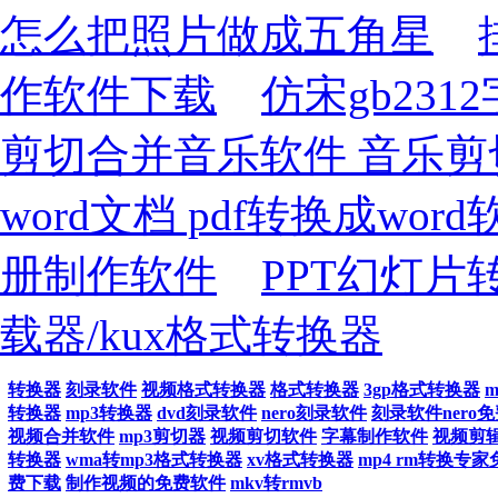
怎么把照片做成五角星
作软件下载
仿宋gb231
剪切合并音乐软件 音乐剪
word文档 pdf转换成word
册制作软件
PPT幻灯片
载器/kux格式转换器
转换器
刻录软件
视频格式转换器
格式转换器
3gp格式转换器
转换器
mp3转换器
dvd刻录软件
nero刻录软件
刻录软件nero
视频合并软件
mp3剪切器
视频剪切软件
字幕制作软件
视频剪
转换器
wma转mp3格式转换器
xv格式转换器
mp4 rm转换专
费下载
制作视频的免费软件
mkv转rmvb