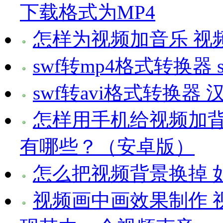
下载格式为MP4
怎样为视频加音乐 视
swf转mp4格式转换器 
swf转avi格式转换器
怎样用手机给视频加背
有哪些？（安卓版）
怎么把视频背景换掉 
视频画中画效果制作 