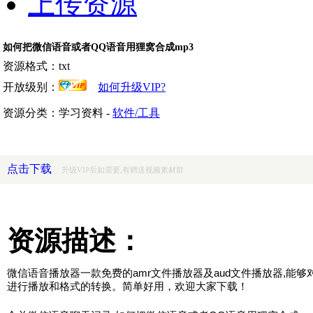
上传资源
如何把微信语音或者QQ语音用狸窝合成mp3
资源格式：txt
开放级别：
如何升级VIP?
资源分类：学习资料 -
软件/工具
点击下载
升级VIP后如需要,有赠送视频素材群
资源描述：
微信语音播放器一款免费的amr文件播放器及aud文件播放器,能够对
进行播放和格式的转换。简单好用，欢迎大家下载！