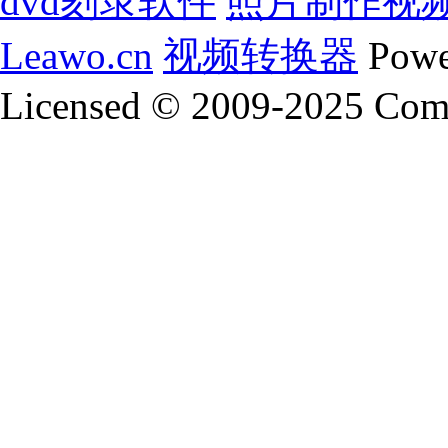
dvd刻录软件
照片制作视
Leawo.cn
视频转换器
Powe
Licensed © 2009-2025 Coms
动态ppt模板
ppt 模板
年终总结ppt模板
电子相册模板
相册
免费儿童相册模板
金夫人电子相册模板
免费电子相册模板
flash电子相册模板
ppt模板下载 免费完整版
动态ppt模板
p
工作总结ppt模板
ppt模板免费下载
自我介绍ppt模板
述职报
视频制作软件
flash动画制作软件
酷狗铃声制作专家
gif
如何制作ppt
铃声制作软件
视频制作
gif在线制作
制作视频
制作u盘启动盘
u大师u盘启动盘制作工具
照片制作视频软件
音乐制作软件
动态ppt模板
ppt 模板
年终总结ppt模板
电子相册模板
相册
免费儿童相册模板
金夫人电子相册模板
免费电子相册模板
flash电子相册模板
ppt模板下载 免费完整版
动态ppt模板
p
工作总结ppt模板
ppt模板免费下载
自我介绍ppt模板
述职报
视频制作软件
flash动画制作软件
酷狗铃声制作专家
gif
如何制作ppt
铃声制作软件
视频制作
gif在线制作
制作视频
制作u盘启动盘
u大师u盘启动盘制作工具
照片制作视频软件
音乐制作软件