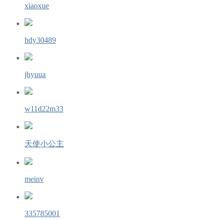
xiaoxue
hdy30489
jhyuua
w11d22m33
天使小公主
meinv
335785001