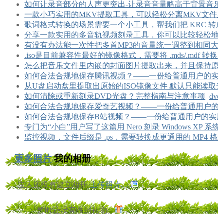
如何让录音部分的人声更突出-让录音音量略高于背景音
一款小巧实用的MKV提取工具，可以轻松分离MKV文
歌词格式转换的场景需要一个小工具，帮我们把 KRC 转
分享一款实用的多音轨视频刻录工具，你可以比较轻松
有没有办法能一次性把多首MP3的音量统一调整到相同
.iso是目前兼容性最好的镜像格式，需要将 .mds/.mdf 转换成 
怎么把音乐文件里内嵌的封面图片提取出来，并且保持
如何合法合规地保存腾讯视频？——一份给普通用户的
从U盘启动盘里提取出原始的ISO镜像文件 默认只能读取光驱
如何清除或重新刻录DVD光盘？完整指南与注意事项
d
如何合法合规地保存爱奇艺视频？——一份给普通用户
如何合法合规地保存B站视频？——一份给普通用户的实
专门为“小白”用户写了这篇用 Nero 刻录 Windows XP 
监控视频，文件后缀是 .ps，需要转换成更通用的 MP4 
更多照片
我的相册
主人还没有建立相册
上传照片....
暂时还没有收到礼物。