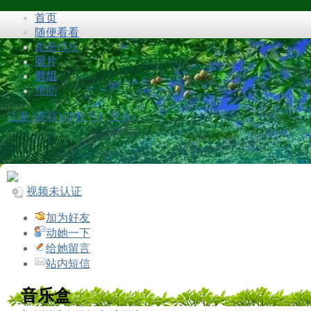
首页
随便看看
相册模板
照片
群组
帮助
注册 [获取VIP帐号]
登录
视频未认证
加为好友
动她一下
给她留言
站内短信
音乐盒