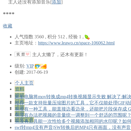
主人还没有添加音乐[
添加
]
****
收藏
人气指数 3560 , 积分 512 , 经验 1 ,
主页地址：
https://www.leawo.cn/space-106062.html
主人太懒了，还木有更新！
级别:
VIP
创建: 2017-06-19
个人主页
资料
唠叨
家里电脑将mov转换成mp4转换视频显示失败 解决了:解
日志
推荐一款支持批量压缩图片的工具，它不仅能处理GIF
话题
有没有一种工具，能直接边看边录，还能把片段保存成 GIF
相册
有没有办法把视频的音量统一调整到一个舒适的范围呢
狸窝宝典
有没有工具能一次性给多个视频添加相同的水印呢？如
swf转mp4没有声音|SW转换后的MP4只有画面，没有