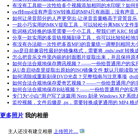
有没有工具能一次性给多个视频添加相同的水印呢？如何
swf转mp4没有声音|SW转换后的MP4只有画面，没有声
如何让录音部分的人声更突出-让录音音量略高于背景音乐
一款小巧实用的MKV提取工具，可以轻松分离MKV文件
歌词格式转换的场景需要一个小工具，帮我们把 KRC 转成
分享一款实用的多音轨视频刻录工具，你可以比较轻松地
有没有办法能一次性把多首MP3的音量统一调整到相同大
.iso是目前兼容性最好的镜像格式，需要将 .mds/.mdf 转换成 .
怎么把音乐文件里内嵌的封面图片提取出来，并且保持原
如何合法合规地保存腾讯视频？——一份给普通用户的实
从U盘启动盘里提取出原始的ISO镜像文件 默认只能读取光驱（
如何清除或重新刻录DVD光盘？完整指南与注意事项
dv
如何合法合规地保存爱奇艺视频？——一份给普通用户的
如何合法合规地保存B站视频？——一份给普通用户的实
专门为“小白”用户写了这篇用 Nero 刻录 Windows XP 系
监控视频，文件后缀是 .ps，需要转换成更通用的 MP4 格
更多照片
我的相册
主人还没有建立相册
上传照片....