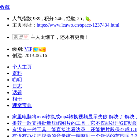
收藏
人气指数 939 , 积分 546 , 经验 25 ,
主页地址：
https://www.leawo.cn/space-1237434.html
主人太懒了，还木有更新！
级别:
VIP
创建: 2013-06-16
个人主页
资料
唠叨
日志
话题
相册
狸窝宝典
家里电脑将mov转换成mp4转换视频显示失败 解决了:解决
推荐一款支持批量压缩图片的工具，它不仅能处理GIF动
有没有一种工具，能直接边看边录，还能把片段保存成 GIF 
有没有办法把视频的音量统一调整到一个舒适的范围呢？