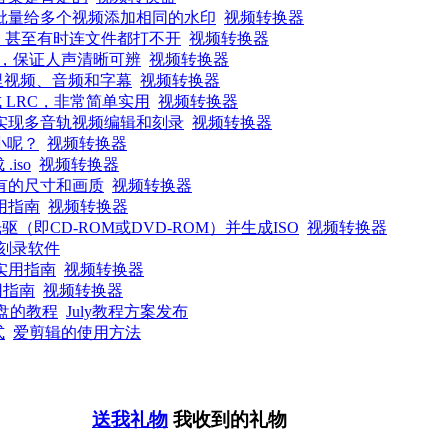
批量给多个视频添加相同的水印
视频转换器
音，甚至有时连文件都打不开
视频转换器
，保证人声清晰可辨
视频转换器
里视频、音频和字幕
视频转换器
 LRC，非常简单实用
视频转换器
实现多音轨视频编辑和刻录
视频转换器
小呢？
视频转换器
iso
视频转换器
有的尺寸和画质
视频转换器
用指南
视频转换器
即CD-ROM或DVD-ROM）并生成ISO
视频转换器
d刻录软件
实用指南
视频转换器
用指南
视频转换器
统盘的教程
July教程方案发布
式
爱剪辑的使用方法
送我礼物
我收到的礼物