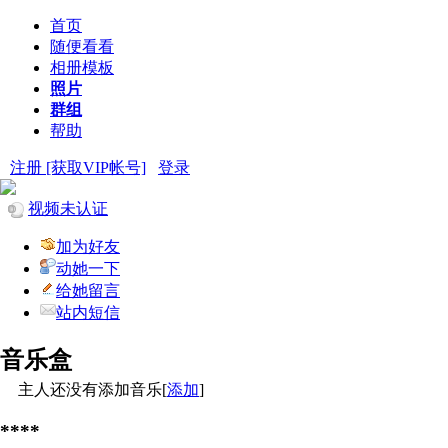
首页
随便看看
相册模板
照片
群组
帮助
注册 [获取VIP帐号]
登录
视频未认证
加为好友
动她一下
给她留言
站内短信
音乐盒
主人还没有添加音乐[
添加
]
****