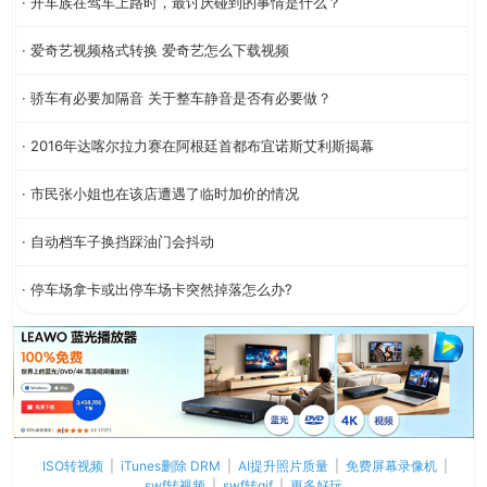
· 开车族在驾车上路时，最讨厌碰到的事情是什么？
· 爱奇艺视频格式转换 爱奇艺怎么下载视频
· 骄车有必要加隔音 关于整车静音是否有必要做？
· 2016年达喀尔拉力赛在阿根廷首都布宜诺斯艾利斯揭幕
· 市民张小姐也在该店遭遇了临时加价的情况
· 自动档车子换挡踩油门会抖动
· 停车场拿卡或出停车场卡突然掉落怎么办?
ISO转视频
|
iTunes删除 DRM
|
AI提升照片质量
|
免费屏幕录像机
|
swf转视频
|
swf转gif
|
更多好玩