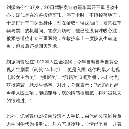
刘振南今年37岁，26日驾驶奥迪敞篷车离开三重运动中
心，疑似是在准备投停车币、停车卡时，不慎掉落地面，
于是打开车门探出身体，却在拾取时误踩油门，被夹在车
辆与票口的机器间。警察到场时，他已经没有呼吸心跳，
被紧急送往市立三重医院，在救护车上一度恢复生命迹
象，但最后还是回天乏术。
刘振南曾经在2012年入围金穗奖，今年自编自导自剪公
视人生剧展《药笑24小时》，更是入围“迷你剧集／电视
电影女主角奖”、“摄影奖”、“剪辑奖”3项奖项，未料才刚
获得荣耀，就发生憾事。对此，公视表示：“导演的作品
今年入围三项，能编能导，戏的情感很细腻，得知噩耗真
的很难过。”
此外，记者致电刘振南导演本人手机，由他的公司制片兼
大学同学代为接电话。对方态度冷静，心情已平复，并表