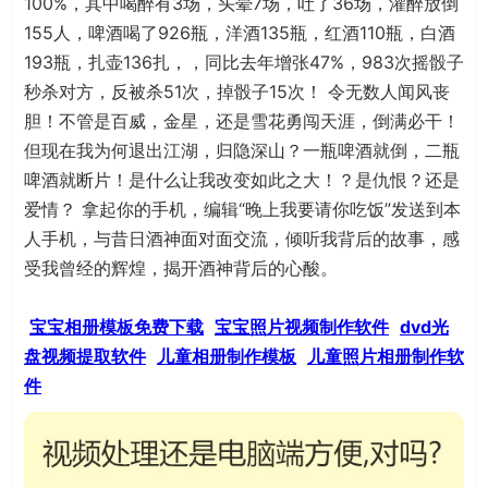
100%，其中喝醉有3场，头晕7场，吐了36场，灌醉放倒
155人，啤酒喝了926瓶，洋酒135瓶，红酒110瓶，白酒
193瓶，扎壶136扎，，同比去年增张47%，983次摇骰子
秒杀对方，反被杀51次，掉骰子15次！ 令无数人闻风丧
胆！不管是百威，金星，还是雪花勇闯天涯，倒满必干！
但现在我为何退出江湖，归隐深山？一瓶啤酒就倒，二瓶
啤酒就断片！是什么让我改变如此之大！？是仇恨？还是
爱情？ 拿起你的手机，编辑“晚上我要请你吃饭”发送到本
人手机，与昔日酒神面对面交流，倾听我背后的故事，感
受我曾经的辉煌，揭开酒神背后的心酸。
宝宝相册模板免费下载
宝宝照片视频制作软件
dvd光
盘视频提取软件
儿童相册制作模板
儿童照片相册制作软
件