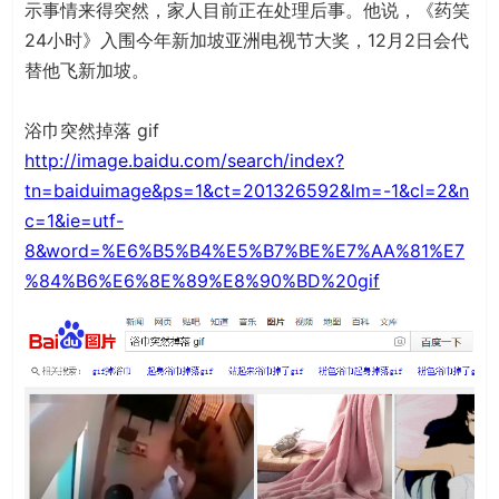
示事情来得突然，家人目前正在处理后事。他说，《药笑
24小时》入围今年新加坡亚洲电视节大奖，12月2日会代
替他飞新加坡。
浴巾突然掉落 gif
http://image.baidu.com/search/index?
tn=baiduimage&ps=1&ct=201326592&lm=-1&cl=2&n
c=1&ie=utf-
8&word=%E6%B5%B4%E5%B7%BE%E7%AA%81%E7
%84%B6%E6%8E%89%E8%90%BD%20gif