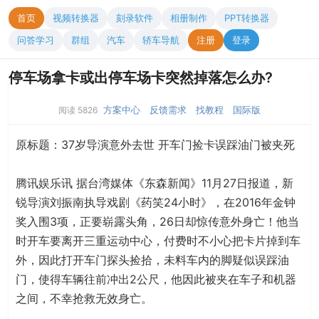
首页
视频转换器
刻录软件
相册制作
PPT转换器
问答学习
群组
汽车
轿车导航
注册
登录
停车场拿卡或出停车场卡突然掉落怎么办?
方案中心
反馈需求
找教程
国际版
阅读 5826
原标题：37岁导演意外去世 开车门捡卡误踩油门被夹死
腾讯娱乐讯 据台湾媒体《东森新闻》11月27日报道，新
锐导演刘振南执导戏剧《药笑24小时》，在2016年金钟
奖入围3项，正要崭露头角，26日却惊传意外身亡！他当
时开车要离开三重运动中心，付费时不小心把卡片掉到车
外，因此打开车门探头捡拾，未料车内的脚疑似误踩油
门，使得车辆往前冲出2公尺，他因此被夹在车子和机器
之间，不幸抢救无效身亡。