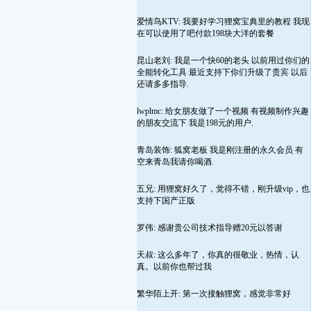
爱情鸟KTV: 我要好学习狸窝宝典里的教程 我现
在可以使用了吧付款198块大洋的套餐
昆山老刘: 我是一个快60的老头 以前用过你们的
全能转化工具 最近支持下你们升级了贵宾 以后
还请多多指导.
lwplmc: 给女朋友做了一个视频 有视频制作兴趣
的朋友交流下 我是198元的用户.
青岛装饰: 狐窝老板 我是刚注册的永久会员 有
空来青岛我请你喝酒.
五兄: 用狸窝好久了，觉得不错，刚升级vip，也
支持下国产正版
罗伟: 感谢贵公司技术指导赠20元以答谢
天叔: 这么多年了，你真的很敬业，热情，认
真。以前你也帮过我
繁华陌上开: 第一次接触狸窝，感觉非常好