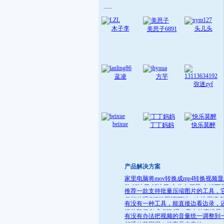
......
木子李
头儿头
美思子6891
蓝凌
方芋
弥迷zyf
beixue
丁丁妈妈
快乐莫醉
产品解决方案
家里电脑将mov转换成mp4转换视频
败 解决了:解决了 文件名问题 去掉下
推荐一款支持批量压缩图片的工具，
就可
仅能处理GIF动图还可以一次性压缩
有没有一种工具，能直接边看边录，
件
把片段保存成 GIF 呢？它支持直接导
有没有办法把视频的音量统一调整到
GIF 格式，