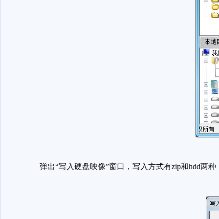
弹出“写入硬盘映像”窗口，写入方式有zip和hdd两种