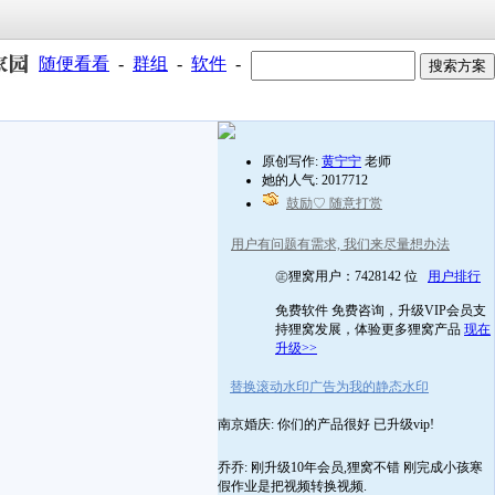
随便看看
-
群组
-
软件
-
原创写作:
黄宁宁
老师
她的人气: 2017712
鼓励♡ 随意打赏
用户有问题有需求, 我们来尽量想办法
㊣狸窝用户：7428142 位
用户排行
免费软件 免费咨询，升级VIP会员支
持狸窝发展，体验更多狸窝产品
现在
升级>>
替换滚动水印广告为我的静态水印
南京婚庆: 你们的产品很好 已升级vip!
乔乔: 刚升级10年会员,狸窝不错 刚完成小孩寒
假作业是把视频转换视频.