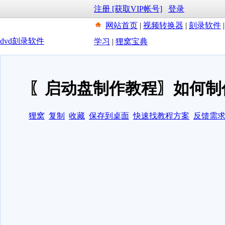
注册 [获取VIP帐号]
登录
网站首页
|
视频转换器
|
刻录软件
dvd刻录软件
学习
|
狸窝宝典
〖启动盘制作教程〗如何制
狸窝
复制
收藏
保存到桌面
快速找教程方案
反馈需