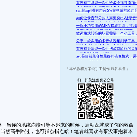
舒适的范围呢？答案是肯定的
有没有工具能一次性给多个视频添加
的水印呢？如何批量给多个视频添加
swf转mp4没有声音|SW转换后的MP4
的水印
画面，没有声音，甚至有时连文件都
如何让录音部分的人声更突出-让录音
开
略高于背景音乐，保证人声清晰可辨
一款小巧实用的MKV提取工具，可以
分离MKV文件里视频、音频和字幕
歌词格式转换的场景需要一个小工具
我们把 KRC 转成 LRC，非常简单实
分享一款实用的多音轨视频刻录工具
可以比较轻松地实现多音轨视频编辑
有没有办法能一次性把多首MP3的音
录
一调整到相同大小呢？
.iso是目前兼容性最好的镜像格式，
.mds/.mdf 转换成 .iso
『 本站教程方案纯手工制作 通谷易懂 』
扫一扫关注狸窝公众号
要，当你的系统崩溃引导不起来的时候，启动盘就成了你的救命
！当然高手路过，也可指点指点哈！笔者就喜欢有事没事抱着本