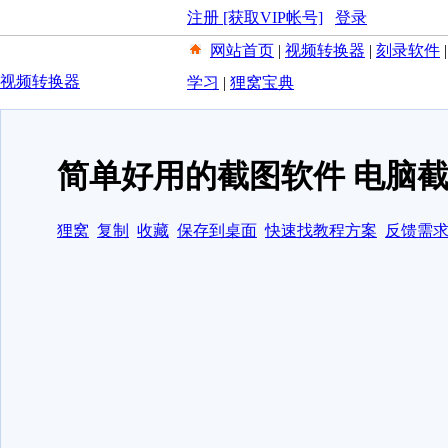
注册 [获取VIP帐号]
登录
网站首页
|
视频转换器
|
刻录软件
视频转换器
学习
|
狸窝宝典
简单好用的截图软件 电脑
狸窝
复制
收藏
保存到桌面
快速找教程方案
反馈需