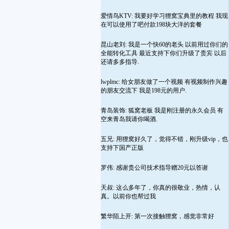
爱情鸟KTV: 我要好学习狸窝宝典里的教程 我现
在可以使用了吧付款198块大洋的套餐
昆山老刘: 我是一个快60的老头 以前用过你们的
全能转化工具 最近支持下你们升级了贵宾 以后
还请多多指导.
lwplmc: 给女朋友做了一个视频 有视频制作兴趣
的朋友交流下 我是198元的用户.
青岛装饰: 狐窝老板 我是刚注册的永久会员 有
空来青岛我请你喝酒.
五兄: 用狸窝好久了，觉得不错，刚升级vip，也
支持下国产正版
罗伟: 感谢贵公司技术指导赠20元以答谢
天叔: 这么多年了，你真的很敬业，热情，认
真。以前你也帮过我
繁华陌上开: 第一次接触狸窝，感觉非常好