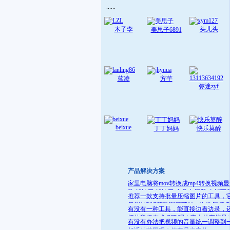
......
木子李
头儿头
美思子6891
蓝凌
方芋
弥迷zyf
beixue
丁丁妈妈
快乐莫醉
产品解决方案
家里电脑将mov转换成mp4转换视频
败 解决了:解决了 文件名问题 去掉下
推荐一款支持批量压缩图片的工具，
就可
仅能处理GIF动图还可以一次性压缩
有没有一种工具，能直接边看边录，
件
把片段保存成 GIF 呢？它支持直接导
有没有办法把视频的音量统一调整到
GIF 格式，