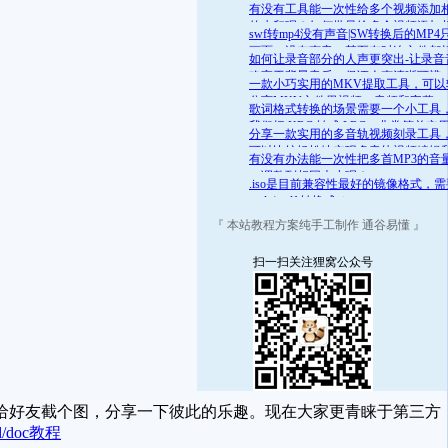
舒适的范围呢？答案是肯定的
有没有工具能一次性给多个视频添加
的水印呢？如何批量给多个视频添加
swf转mp4没有声音|SW转换后的MP4
的水印
画面，没有声音，甚至有时连文件都
如何让录音部分的人声更突出-让录音
开
略高于背景音乐，保证人声清晰可辨
一款小巧实用的MKV提取工具，可以
分离MKV文件里视频、音频和字幕
歌词格式转换的场景需要一个小工具
我们把 KRC 转成 LRC，非常简单实
分享一款实用的多音轨视频刻录工具
可以比较轻松地实现多音轨视频编辑
有没有办法能一次性把多首MP3的音
录
一调整到相同大小呢？
.iso是目前兼容性最好的镜像格式，
.mds/.mdf 转换成 .iso
『 本站教程方案纯手工制作 通谷易懂 』
扫一扫关注狸窝公众号
给好友截个图，分享一下彼此的乐趣。现在大家更青睐于第三方
d/doc教程