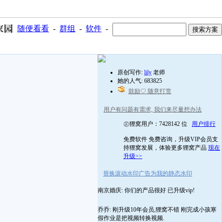
随便看看
-
群组
-
软件
-
原创写作:
lily
老师
她的人气: 683825
鼓励♡ 随意打赏
用户有问题有需求, 我们来尽量想办法
㊣狸窝用户：7428142 位
用户排行
免费软件 免费咨询，升级VIP会员支
持狸窝发展，体验更多狸窝产品
现在
升级>>
替换滚动水印广告为我的静态水印
南京婚庆: 你们的产品很好 已升级vip!
乔乔: 刚升级10年会员,狸窝不错 刚完成小孩寒
假作业是把视频转换视频.