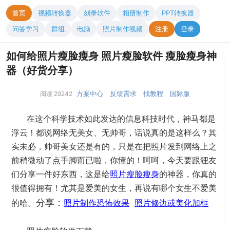
首页
视频转换器
刻录软件
相册制作
PPT转换器
问答学习
群组
电脑
照片制作视频
注册
登录
如何给照片瘦脸瘦身 照片瘦脸软件 瘦脸瘦身神
器（好货分享）
方案中心
反馈需求
找教程
国际版
阅读 29242
在这个科学技术如此发达的信息科技时代，神马都是
浮云！都说网络无美女、无帅哥，话说真的是这样么？其
实未必，帅哥美女还是有的，只是在把照片发到网络上之
前稍微动了点手脚而已啦，你懂的！呵呵，今天要跟狸友
们分享一件好东西，这是给
照片瘦脸瘦身
的神器，你真的
很值得拥有！尤其是爱美的女生，再说有哪个女生不爱美
分享：
的哈。
照片制作恐怖效果
照片修边或美化加框