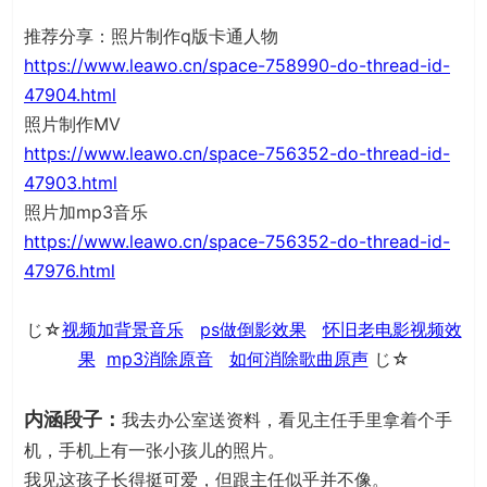
推荐分享：照片制作q版卡通人物
https://www.leawo.cn/space-758990-do-thread-id-
47904.html
照片制作MV
https://www.leawo.cn/space-756352-do-thread-id-
47903.html
照片加mp3音乐
https://www.leawo.cn/space-756352-do-thread-id-
47976.html
じ☆
视频加背景音乐
ps做倒影效果
怀旧老电影视频效
果
mp3消除原音
如何消除歌曲原声
じ☆
内涵段子：
我去办公室送资料，看见主任手里拿着个手
机，手机上有一张小孩儿的照片。
我见这孩子长得挺可爱，但跟主任似乎并不像。