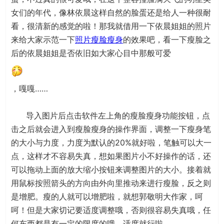
女们的年代，像林依晨这样自然的脸蛋还是给人一种很耐
看，很清新的感觉的啦！那我就借用一下依晨姐姐的照片
来给大家示范一下
照片瘦脸瘦身
的效果吧，看一下瘦脸之
后的依晨姐姐是否依旧如大家心目中那般可爱
，嘎嘎……
导入图片后点击软件左上角的瘦脸瘦身功能按钮，点
击之后就会进入到瘦脸瘦身的操作界面，调整一下瘦身笔
的大小与力度，力度为默认的20%就好啦，笔触可以大一
点，这样才不容易失真，想如果图片小不好操作的话，还
可以拖动上面的放大缩小按钮来调整图片的大小。接着就
用鼠标按照箭头的方向由外向里推动来进行瘦脸，反之则
是增肥。瘦的人就可以增肥啦，就想郭敬明大作家，呵
呵！但是大家切记要适度调整哦，否则很容易失真哦，任
何东西都是有一定的限度的哦，适度就行啦。