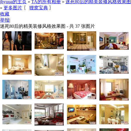
jhyuua的主页
»
TA的所有相册
»
迷死80后的精美装修风格效果图
»
更多图片
〖
狸窝宝典
〗
收藏
举报
|
迷死80后的精美装修风格效果图 - 共 37 张图片