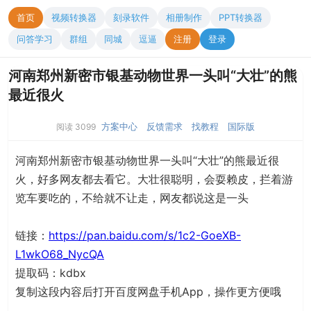
首页
视频转换器
刻录软件
相册制作
PPT转换器
问答学习
群组
同城
逗逼
注册
登录
河南郑州新密市银基动物世界一头叫“大壮”的熊
最近很火
方案中心
反馈需求
找教程
国际版
阅读 3099
河南郑州新密市银基动物世界一头叫“大壮”的熊最近很
火，好多网友都去看它。大壮很聪明，会耍赖皮，拦着游
览车要吃的，不给就不让走，网友都说这是一头
链接：
https://pan.baidu.com/s/1c2-GoeXB-
L1wkO68_NycQA
提取码：kdbx
复制这段内容后打开百度网盘手机App，操作更方便哦