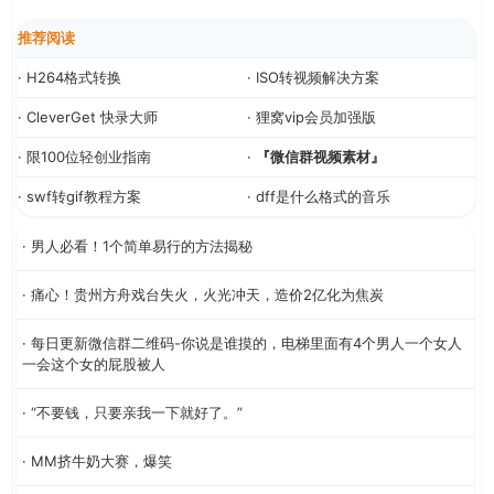
推荐阅读
· H264格式转换
· ISO转视频解决方案
· CleverGet 快录大师
· 狸窝vip会员加强版
· 限100位轻创业指南
·
『微信群视频素材』
· swf转gif教程方案
· dff是什么格式的音乐
· 男人必看！1个简单易行的方法揭秘
· 痛心！贵州方舟戏台失火，火光冲天，造价2亿化为焦炭
· 每日更新微信群二维码-你说是谁摸的，电梯里面有4个男人一个女人
一会这个女的屁股被人
· “不要钱，只要亲我一下就好了。”
· MM挤牛奶大赛，爆笑