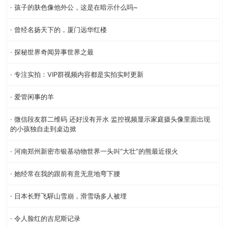
· 孩子的肤色像他外公，这是在暗示什么吗~
· 曾经名扬天下的，厦门远华红楼
· 探秘世界奇闻异事世界之最
· 专注实拍：VIP群视频内容都是实拍实时更新
· 爱管闲事的羊
· 微信段友群二维码 还好没有开水 监控视频显示家庭摄头像里面出现
的小孩独自走到桌边掀
· 河南郑州新密市银基动物世界一头叫“大壮”的熊最近很火
· 她经常在我的跟前有意无意地弯下腰
· 日本长野飞驒山雪崩，滑雪场多人被埋
· 令人脸红的吉尼斯记录