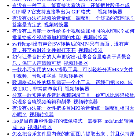
有没有一种工具，能直接边看边录，还能把片段保存成
GIF 呢？它支持直接导出为 GIF 格式，
视频转换器
有没有办法把视频的音量统一调整到一个舒适的范围呢？
答案是肯定的
视频转换器
有没有工具能一次性给多个视频添加相同的水印呢？如何
批量给多个视频添加相同的水印
视频转换器
swf转mp4没有声音|SW转换后的MP4只有画面，没有声
音，甚至有时连文件都打不开
视频转换器
如何让录音部分的人声更突出-让录音音量略高于背景音
乐，保证人声清晰可辨
视频转换器
一款小巧实用的MKV提取工具，可以轻松分离MKV文件
里视频、音频和字幕
视频转换器
歌词格式转换的场景需要一个小工具，帮我们把 KRC 转
成 LRC，非常简单实用
视频转换器
分享一款实用的多音轨视频刻录工具，你可以比较轻松地
实现多音轨视频编辑和刻录
视频转换器
有没有办法能一次性把多首MP3的音量统一调整到相同大
小呢？
视频转换器
.iso是目前兼容性最好的镜像格式，需要将 .mds/.mdf 转换
成 .iso
视频转换器
怎么把音乐文件里内嵌的封面图片提取出来，并且保持原