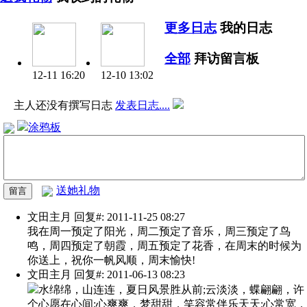
更多日志
我的日志
全部
拜访留言板
12-11 16:20
12-10 13:02
主人还没有撰写日志
发表日志....
涂鸦板
送她礼物
文田主月
回复#: 2011-11-25 08:27
我在周一预定了阳光，周二预定了音乐，周三预定了鸟
鸣，周四预定了朝霞，周五预定了花香，在周末的时候为
你送上，祝你一帆风顺，周末愉快!
文田主月
回复#: 2011-06-13 08:23
水绵绵，山连连，夏日风景胜从前;云淡淡，蝶翩翩，许
个心愿在心间;心爽爽，梦甜甜，笑容常伴乐天天;心常宽，