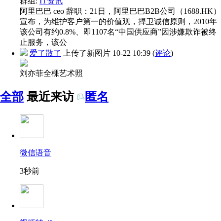
群组:
IT资讯
阿里巴巴 ceo 辞职：21日，阿里巴巴B2B公司（1688.HK）
宣布，为维护客户第一的价值观，捍卫诚信原则，2010年
该公司有约0.8%、即1107名“中国供应商”因涉嫌欺诈被终
止服务，该公
爱了散了
上传了新图片
10-22 10:39
(
评论
)
刘亦菲全棵艺术照
全部
最近来访
匿名
微信语音
3秒前