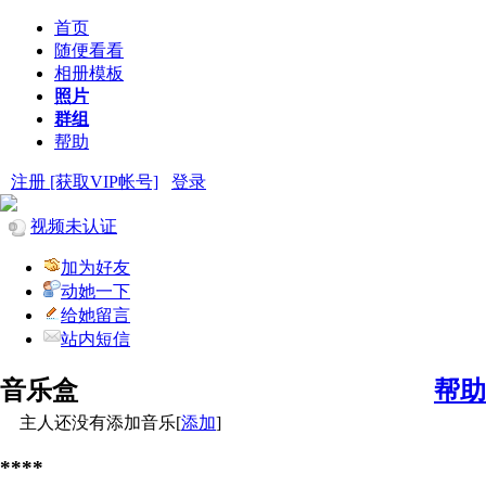
首页
随便看看
相册模板
照片
群组
帮助
注册 [获取VIP帐号]
登录
视频未认证
加为好友
动她一下
给她留言
站内短信
音乐盒
帮助
主人还没有添加音乐[
添加
]
****