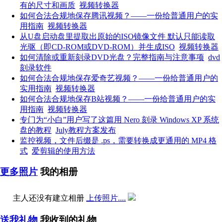
有的尺寸和画质
视频转换器
如何合法合规地保存腾讯视频？——一份给普通用户的实
用指南
视频转换器
从U盘启动盘里提取出原始的ISO镜像文件 默认只能读取
光驱（即CD-ROM或DVD-ROM）并生成ISO
视频转换器
如何清除或重新刻录DVD光盘？完整指南与注意事项
dvd
刻录软件
如何合法合规地保存爱奇艺视频？——一份给普通用户的
实用指南
视频转换器
如何合法合规地保存B站视频？——一份给普通用户的实
用指南
视频转换器
专门为“小白”用户写了这篇用 Nero 刻录 Windows XP 系统
盘的教程
July教程方案发布
监控视频，文件后缀是 .ps，需要转换成更通用的 MP4 格
式
爱剪辑的使用方法
更多照片
我的相册
主人还没有建立相册
上传照片....
送我礼物
我收到的礼物