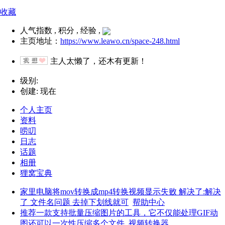
收藏
人气指数 , 积分 , 经验 ,
主页地址：
https://www.leawo.cn/space-248.html
主人太懒了，还木有更新！
级别:
创建: 现在
个人主页
资料
唠叨
日志
话题
相册
狸窝宝典
家里电脑将mov转换成mp4转换视频显示失败 解决了:解决
了 文件名问题 去掉下划线就可
帮助中心
推荐一款支持批量压缩图片的工具，它不仅能处理GIF动
图还可以一次性压缩多个文件
视频转换器