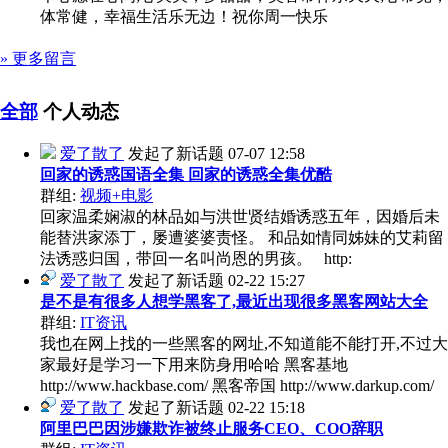
体常健，幸福生活乐无边！祝你周一快乐
» 更多留言
全部
个人动态
爱了散了
发起了新话题
07-07 12:58
回家的诱惑国语全集 回家的诱惑全集优酷
群组:
视频+电影
回家温柔娴淑的林品如与洪世贤结婚诱惑五年，因婚后未
能替洪家添丁，屡遭婆婆责怪。 和品如情同姊妹的艾莉留
法诱惑归国，带回一名叫尚恩的男孩。 http:
爱了散了
发起了新话题
02-22 15:27
是不是有很多人想学黑客了,最近出现很多黑客网站大全
群组:
IT资讯
我也在网上找的一些黑客的网址,不知道能不能打开,不过大
家最好是学习一下用来防身用哈哈 黑客基地
http://www.hackbase.com/ 黑客帝国 http://www.darkup.com/
爱了散了
发起了新话题
02-22 15:18
阿里巴巴因涉嫌欺诈被终止服务CEO、COO辞职