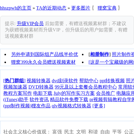
hhszpwh的主页
»
TA的近期动态
»
更多图片
〖
狸窝宝典
〗
提示:
升级VIP会员
后如需要，有赠送视频素材群；不建议
为获赠视频素材而升级VIP，但升级后的用户如需要，有赠
送视频素材群
另外申请到国际组产品线半价优
[
相册制作
]
照片制作
惠>>
音乐
狸窝399永久会员赠送视频素材
[这是一个宝藏级的网站]
←
为用户提供解决方案！
[
热门群组
]
视频转换器
dvd刻录软件
帮助中心
ppt转换视频
照
视频加速器
DVD转换器
99元及以上套餐会员教程中心
常用软
教程方案写作
电影下载
July的写作实习方案
会员推广
电脑应
(iTunes)助手
软件资讯
精品软件免费下载
pr视频剪辑教程自学
(ppt制作视频)狸友作品
qlv视频格式转换器
[更多]
社会主义核心价值观： 富强 民主 文明 和谐 自由 平等 公正