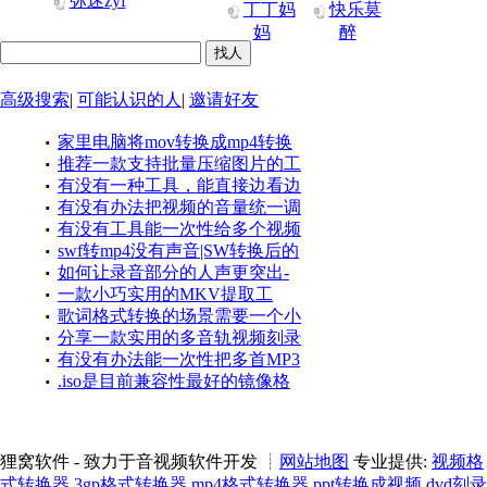
弥迷zyf
丁丁妈
快乐莫
妈
醉
高级搜索
|
可能认识的人
|
邀请好友
家里电脑将mov转换成mp4转换
推荐一款支持批量压缩图片的工
视频显示失败 解决了:解决了 文件
有没有一种工具，能直接边看边
具，它不仅能处理GIF动图还可以
名问题 去掉下划线就可
有没有办法把视频的音量统一调
录，还能把片段保存成 GIF 呢？
一次性压缩多个文件
有没有工具能一次性给多个视频
整到一个舒适的范围呢？答案是肯
它支持直接导出为 GIF 格式，
swf转mp4没有声音|SW转换后的
添加相同的水印呢？如何批量给多
定的
如何让录音部分的人声更突出-
MP4只有画面，没有声音，甚至有
个视频添加相同的水印
一款小巧实用的MKV提取工
让录音音量略高于背景音乐，保证
时连文件都打不开
歌词格式转换的场景需要一个小
具，可以轻松分离MKV文件里视
人声清晰可辨
分享一款实用的多音轨视频刻录
工具，帮我们把 KRC 转成 LRC，
频、音频和字幕
有没有办法能一次性把多首MP3
工具，你可以比较轻松地实现多音
非常简单实用
.iso是目前兼容性最好的镜像格
的音量统一调整到相同大小呢？
轨视频编辑和刻录
式，需要将 .mds/.mdf 转换成 .iso
狸窝软件 - 致力于音视频软件开发 ┊
网站地图
专业提供:
视频格
式转换器
3gp格式转换器
mp4格式转换器
ppt转换成视频
dvd刻录