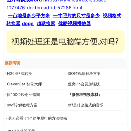
1077476-do-thread-id-57286.html
一亩地是多少平方米
一寸照片的尺寸是多少
视频格式
转换器
doge
越狱搜索
优酷视频播放器
推荐阅读
· H264格式转换
· ISO转视频解决方案
· CleverGet 快录大师
· 狸窝vip会员加强版
· 限100位轻创业指南
·
『微信群视频素材』
· swf转gif教程方案
· dff是什么格式的音乐
· 男人必看！1个简单易行的方法揭秘
· mp3合并器下载