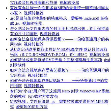
实现多音轨视频编辑和刻录
视频转换器
有没有办法能一次性把多首MP3的音量统一调整到相同大
小呢？
视频转换器
.iso是目前兼容性最好的镜像格式，需要将 .mds/.mdf 转换
成 .iso
视频转换器
怎么把音乐文件里内嵌的封面图片提取出来，并且保持原
有的尺寸和画质
视频转换器
如何合法合规地保存腾讯视频？——一份给普通用户的实
用指南
视频转换器
从U盘启动盘里提取出原始的ISO镜像文件 默认只能读取
光驱（即CD-ROM或DVD-ROM）并生成ISO
视频转换器
如何清除或重新刻录DVD光盘？完整指南与注意事项
dvd
刻录软件
如何合法合规地保存爱奇艺视频？——一份给普通用户的
实用指南
视频转换器
如何合法合规地保存B站视频？——一份给普通用户的实
用指南
视频转换器
专门为“小白”用户写了这篇用 Nero 刻录 Windows XP 系统
盘的教程
July教程方案发布
监控视频，文件后缀是 .ps，需要转换成更通用的 MP4 格
式
爱剪辑的使用方法