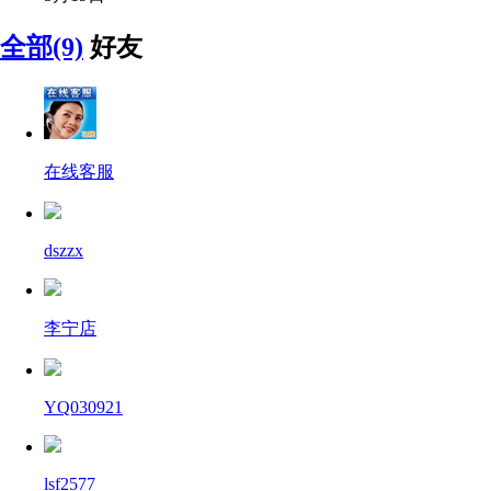
全部(9)
好友
在线客服
dszzx
李宁店
YQ030921
lsf2577