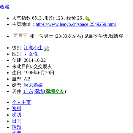
收藏
人气指数 6513 , 积分 123 , 经验 26 ,
主页地址：
https://www.leawo.cn/space-2549259.html
和一位男士 (23-30岁左右) 见面吃午饭,我请客
级别:
江湖小生
性别:
♀ 女性
创建: 2014-10-22
来此目的: 交交朋友
生日: 1996年6月20日
血型: AB
婚恋:
尚未婚嫁
居住:
广东
深圳
(
深圳交友
)
个人主页
资料
唠叨
日志
话题