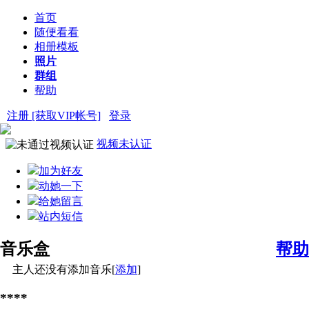
首页
随便看看
相册模板
照片
群组
帮助
注册 [获取VIP帐号]
登录
视频未认证
加为好友
动她一下
给她留言
站内短信
音乐盒
帮助
主人还没有添加音乐[
添加
]
****