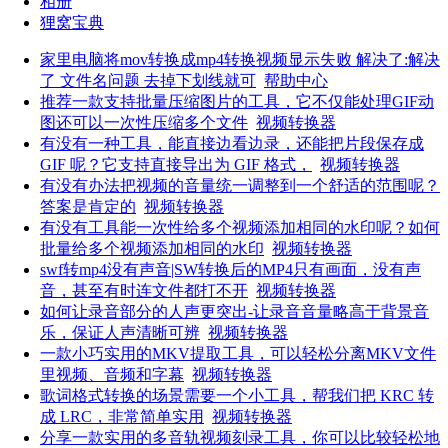
相册
狸窝宝典
家里电脑将mov转换成mp4转换视频显示失败 解决了:解决
了 文件名问题 去掉下划线就可
帮助中心
推荐一款支持批量压缩图片的工具，它不仅能处理GIF动
图还可以一次性压缩多个文件
视频转换器
有没有一种工具，能直接边看边录，还能把片段保存成
GIF 呢？它支持直接导出为 GIF 格式，
视频转换器
有没有办法把视频的音量统一调整到一个舒适的范围呢？
答案是肯定的
视频转换器
有没有工具能一次性给多个视频添加相同的水印呢？如何
批量给多个视频添加相同的水印
视频转换器
swf转mp4没有声音|SW转换后的MP4只有画面，没有声
音，甚至有时连文件都打不开
视频转换器
如何让录音部分的人声更突出-让录音音量略高于背景音
乐，保证人声清晰可辨
视频转换器
一款小巧实用的MKV提取工具，可以轻松分离MKV文件
里视频、音频和字幕
视频转换器
歌词格式转换的场景需要一个小工具，帮我们把 KRC 转
成 LRC，非常简单实用
视频转换器
分享一款实用的多音轨视频刻录工具，你可以比较轻松地