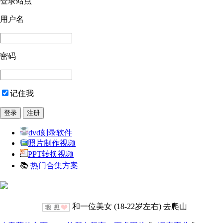
登录站点
用户名
密码
记住我
dvd刻录软件
照片制作视频
PPT转换视频
📚
热门合集方案
和一位美女 (18-22岁左右) 去爬山