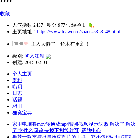
****
收藏
人气指数 2437 , 积分 9774 , 经验 1 ,
主页地址：
https://www.leawo.cn/space-2818148.html
主人太懒了，还木有更新！
级别:
初入江湖
创建: 2015-02-01
个人主页
资料
唠叨
日志
话题
相册
狸窝宝典
家里电脑将mov转换成mp4转换视频显示失败 解决了:解决
了 文件名问题 去掉下划线就可
帮助中心
推荐一款支持批量压缩图片的工具，它不仅能处理GIF动