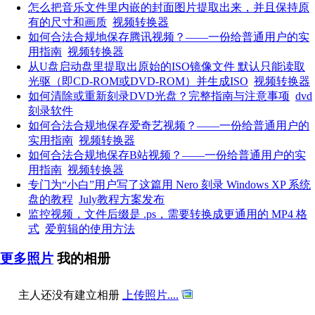
怎么把音乐文件里内嵌的封面图片提取出来，并且保持原
有的尺寸和画质
视频转换器
如何合法合规地保存腾讯视频？——一份给普通用户的实
用指南
视频转换器
从U盘启动盘里提取出原始的ISO镜像文件 默认只能读取
光驱（即CD-ROM或DVD-ROM）并生成ISO
视频转换器
如何清除或重新刻录DVD光盘？完整指南与注意事项
dvd
刻录软件
如何合法合规地保存爱奇艺视频？——一份给普通用户的
实用指南
视频转换器
如何合法合规地保存B站视频？——一份给普通用户的实
用指南
视频转换器
专门为“小白”用户写了这篇用 Nero 刻录 Windows XP 系统
盘的教程
July教程方案发布
监控视频，文件后缀是 .ps，需要转换成更通用的 MP4 格
式
爱剪辑的使用方法
更多照片
我的相册
主人还没有建立相册
上传照片....