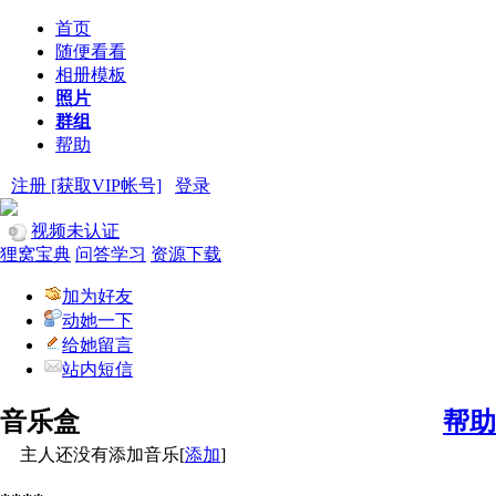
首页
随便看看
相册模板
照片
群组
帮助
注册 [获取VIP帐号]
登录
视频未认证
狸窝宝典
问答学习
资源下载
加为好友
动她一下
给她留言
站内短信
音乐盒
帮助
主人还没有添加音乐[
添加
]