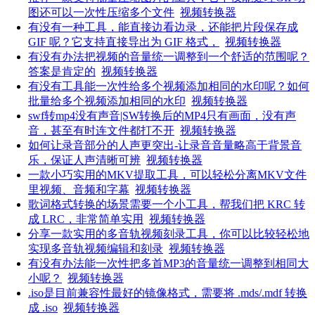
图还可以一次性压缩多个文件
视频转换器
有没有一种工具，能直接边看边录，还能把片段保存成
GIF 呢？它支持直接导出为 GIF 格式，
视频转换器
有没有办法把视频的音量统一调整到一个舒适的范围呢？
答案是肯定的
视频转换器
有没有工具能一次性给多个视频添加相同的水印呢？如何
批量给多个视频添加相同的水印
视频转换器
swf转mp4没有声音|SW转换后的MP4只有画面，没有声
音，甚至有时连文件都打不开
视频转换器
如何让录音部分的人声更突出-让录音音量略高于背景音
乐，保证人声清晰可辨
视频转换器
一款小巧实用的MKV提取工具，可以轻松分离MKV文件
里视频、音频和字幕
视频转换器
歌词格式转换的场景需要一个小工具，帮我们把 KRC 转
成 LRC，非常简单实用
视频转换器
分享一款实用的多音轨视频刻录工具，你可以比较轻松地
实现多音轨视频编辑和刻录
视频转换器
有没有办法能一次性把多首MP3的音量统一调整到相同大
小呢？
视频转换器
.iso是目前兼容性最好的镜像格式，需要将 .mds/.mdf 转换
成 .iso
视频转换器