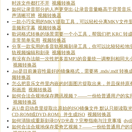
时连文件都打不开
视频转换器
如何让录音部分的人声更突出-让录音音量略高于背景音乐
声清晰可辨
视频转换器
一款小巧实用的MKV提取工具，可以轻松分离MKV文件
音频和字幕
视频转换器
歌词格式转换的场景需要一个小工具，帮我们把 KRC 转成 
非常简单实用
视频转换器
分享一款实用的多音轨视频刻录工具，你可以比较轻松地
轨视频编辑和刻录
视频转换器
有没有办法能一次性把多首MP3的音量统一调整到相同大
视频转换器
.iso是目前兼容性最好的镜像格式，需要将 .mds/.mdf 转换成 .
频转换器
怎么把音乐文件里内嵌的封面图片提取出来，并且保持原
和画质
视频转换器
如何合法合规地保存腾讯视频？——一份给普通用户的实
视频转换器
从U盘启动盘里提取出原始的ISO镜像文件 默认只能读取
CD-ROM或DVD-ROM）并生成ISO
视频转换器
如何清除或重新刻录DVD光盘？完整指南与注意事项
dv
如何合法合规地保存爱奇艺视频？——一份给普通用户的