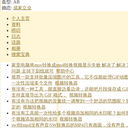
血型: AB
婚恋:
成家立业
个人主页
资料
唠叨
日志
话题
相册
狸窝宝典
家里电脑将mov转换成mp4转换视频显示失败 解决了:解决
问题 去掉下划线就可
帮助中心
推荐一款支持批量压缩图片的工具，它不仅能处理GIF动
一次性压缩多个文件
视频转换器
有没有一种工具，能直接边看边录，还能把片段保存成 GIF
支持直接导出为 GIF 格式，
视频转换器
有没有办法把视频的音量统一调整到一个舒适的范围呢？
定的
视频转换器
有没有工具能一次性给多个视频添加相同的水印呢？如何
个视频添加相同的水印
视频转换器
swf转mp4没有声音|SW转换后的MP4只有画面，没有声音