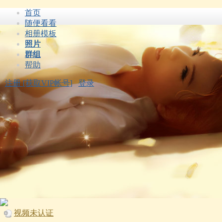
首页
随便看看
相册模板
照片
群组
帮助
注册 [获取VIP帐号]
登录
视频未认证