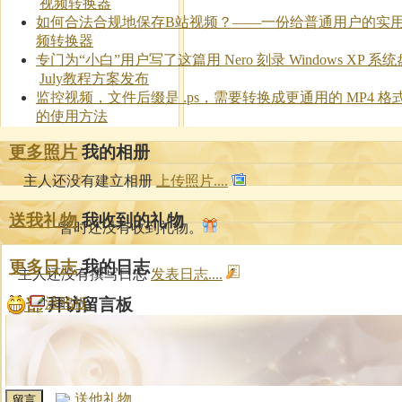
视频转换器
如何合法合规地保存B站视频？——一份给普通用户的实
频转换器
专门为“小白”用户写了这篇用 Nero 刻录 Windows XP 系
July教程方案发布
监控视频，文件后缀是 .ps，需要转换成更通用的 MP4 格
的使用方法
更多照片
我的相册
主人还没有建立相册
上传照片....
送我礼物
我收到的礼物
暂时还没有收到礼物。
更多日志
我的日志
主人还没有撰写日志
发表日志....
全部
拜访留言板
涂鸦板
送他礼物