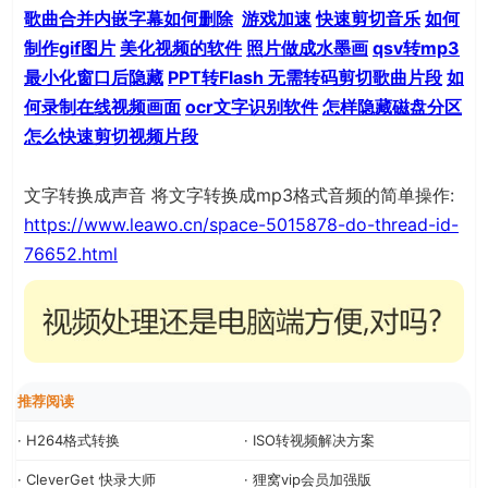
歌曲合并
内嵌字幕如何删除
游戏加速
快速剪切音乐
如何
制作gif图片
美化视频的软件
照片做成水墨画
qsv转mp3
最小化窗口后隐藏
PPT转Flash
无需转码剪切歌曲片段
如
何录制在线视频画面
ocr文字识别软件
怎样隐藏磁盘分区
怎么快速剪切视频片段
文字转换成声音 将文字转换成mp3格式音频的简单操作:
https://www.leawo.cn/space-5015878-do-thread-id-
76652.html
推荐阅读
· H264格式转换
· ISO转视频解决方案
· CleverGet 快录大师
· 狸窝vip会员加强版