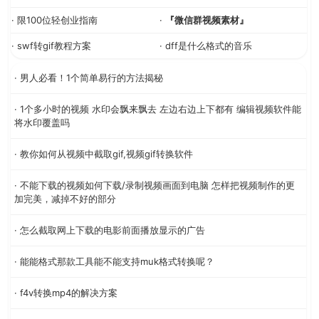
· 限100位轻创业指南
·
『微信群视频素材』
· swf转gif教程方案
· dff是什么格式的音乐
· 男人必看！1个简单易行的方法揭秘
· 1个多小时的视频 水印会飘来飘去 左边右边上下都有 编辑视频软件能
将水印覆盖吗
· 教你如何从视频中截取gif,视频gif转换软件
· 不能下载的视频如何下载/录制视频画面到电脑 怎样把视频制作的更
加完美，减掉不好的部分
· 怎么截取网上下载的电影前面播放显示的广告
· 能能格式那款工具能不能支持muk格式转换呢？
· f4v转换mp4的解决方案