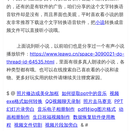
的，还有的是有软件的广告，咱们分享的这个文字转换语
音软件却是没有，而且界面也美观，平时喜欢看小说的朋
友非常推荐下载这个文字转换语音软件，把
小说
转换成音
频文件可以直接听小说哦。
上面说到听小说，以前咱们也是分享过一个有声小说
播放软件：
https://www.leawo.cn/space-3090021-do-
thread-id-64535.html
，里面有很多真人朗读的小说，各
种类型都有哦。也可以在线搜索自己喜欢看的小说和读
物。更多好玩实用的软件请继续关注狸窝家园。
$ @
照片修边或美化加框
如何提取ppt中的音乐
视频
exe格式如何转换
QQ视频聊天录制
照片去马赛克
PPT
幻灯片录旁白
音乐电子相册制作
pdf转jpg图片格式
动
画相册制作
生日祝福视频制作
数据恢复软件使用教
程
视频文件切割
视频片段加旁白
& #