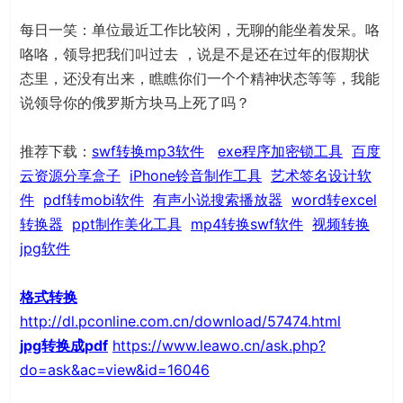
每日一笑：单位最近工作比较闲，无聊的能坐着发呆。咯
咯咯，领导把我们叫过去 ，说是不是还在过年的假期状
态里，还没有出来，瞧瞧你们一个个精神状态等等，我能
说领导你的俄罗斯方块马上死了吗？
推荐下载：
swf转换mp3软件
exe程序加密锁工具
百度
云资源分享盒子
iPhone铃音制作工具
艺术签名设计软
件
pdf转mobi软件
有声小说搜索播放器
word转excel
转换器
ppt制作美化工具
mp4转换swf软件
视频转换
jpg软件
格式转换
http://dl.pconline.com.cn/download/57474.html
jpg转换成pdf
https://www.leawo.cn/ask.php?
do=ask&ac=view&id=16046