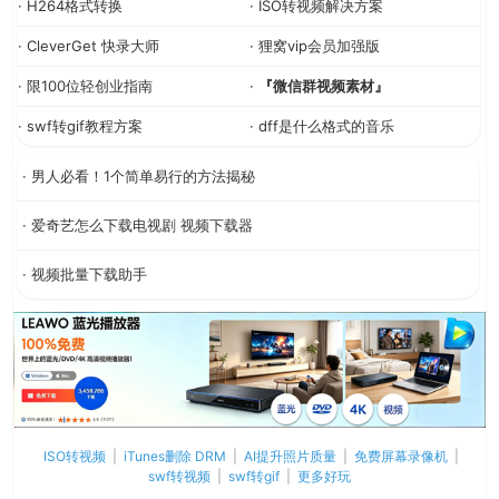
· H264格式转换
· ISO转视频解决方案
· CleverGet 快录大师
· 狸窝vip会员加强版
· 限100位轻创业指南
·
『微信群视频素材』
· swf转gif教程方案
· dff是什么格式的音乐
· 男人必看！1个简单易行的方法揭秘
· 爱奇艺怎么下载电视剧 视频下载器
· 视频批量下载助手
ISO转视频
|
iTunes删除 DRM
|
AI提升照片质量
|
免费屏幕录像机
|
swf转视频
|
swf转gif
|
更多好玩