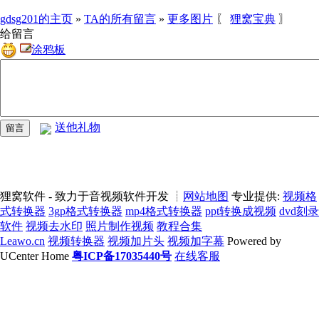
gdsg201的主页
»
TA的所有留言
»
更多图片
〖
狸窝宝典
〗
给留言
涂鸦板
送他礼物
狸窝软件 - 致力于音视频软件开发 ┊
网站地图
专业提供:
视频格
式转换器
3gp格式转换器
mp4格式转换器
ppt转换成视频
dvd刻录
软件
视频去水印
照片制作视频
教程合集
Leawo.cn
视频转换器
视频加片头
视频加字幕
Powered by
UCenter Home
粤ICP备17035440号
在线客服