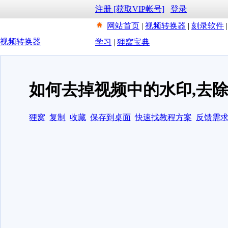
注册 [获取VIP帐号]
登录
网站首页
|
视频转换器
|
刻录软件
视频转换器
学习
|
狸窝宝典
如何去掉视频中的水印,去
狸窝
复制
收藏
保存到桌面
快速找教程方案
反馈需