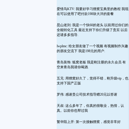
爱情鸟KTV: 我要好学习狸窝宝典里的教程 我现
在可以使用了吧付款198块大洋的套餐
昆山老刘: 我是一个快60的老头 以前用过你们的
全能转化工具 最近支持下你们升级了贵宾 以后
还请多多指导.
lwplmc: 给女朋友做了一个视频 有视频制作兴趣
的朋友交流下 我是198元的用户.
青岛装饰: 狐窝老板 我是刚注册的永久会员 有
空来青岛我请你喝酒.
五兄: 用狸窝好久了，觉得不错，刚升级vip，也
支持下国产正版
罗伟: 感谢贵公司技术指导赠20元以答谢
天叔: 这么多年了，你真的很敬业，热情，认
真。以前你也帮过我
繁华陌上开: 第一次接触狸窝，感觉非常好