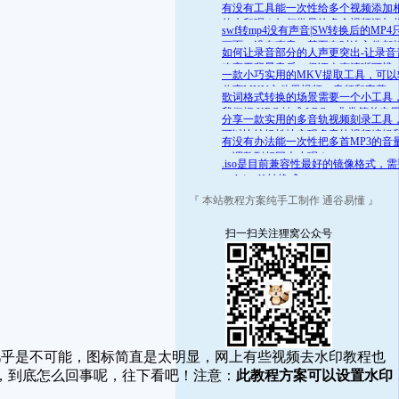
舒适的范围呢？答案是肯定的
有没有工具能一次性给多个视频添加
的水印呢？如何批量给多个视频添加
swf转mp4没有声音|SW转换后的MP4
的水印
画面，没有声音，甚至有时连文件都
如何让录音部分的人声更突出-让录音
开
略高于背景音乐，保证人声清晰可辨
一款小巧实用的MKV提取工具，可以
分离MKV文件里视频、音频和字幕
歌词格式转换的场景需要一个小工具
我们把 KRC 转成 LRC，非常简单实
分享一款实用的多音轨视频刻录工具
可以比较轻松地实现多音轨视频编辑
有没有办法能一次性把多首MP3的音
录
一调整到相同大小呢？
.iso是目前兼容性最好的镜像格式，
.mds/.mdf 转换成 .iso
『 本站教程方案纯手工制作 通谷易懂 』
扫一扫关注狸窝公众号
乎是不可能，图标简直是太明显，网上有些视频去水印教程也
，到底怎么回事呢，往下看吧！注意：
此教程方案可以设置水印