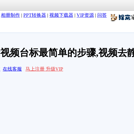
|
相册制作
|
PPT转换器
|
视频下载器
|
VIP资源
|
问答
除视频台标最简单的步骤,视频去
求
在线客服
马上注册 升级VIP