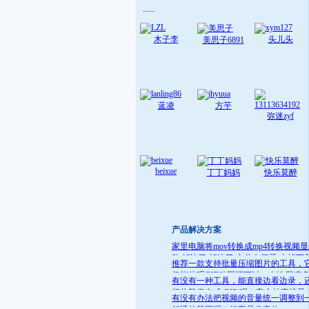
......
木子李
头儿头
美思子6891
蓝凌
方芋
弥迷zyf
beixue
丁丁妈妈
快乐莫醉
产品解决方案
家里电脑将mov转换成mp4转换视频
败 解决了:解决了 文件名问题 去掉下
推荐一款支持批量压缩图片的工具，
就可
仅能处理GIF动图还可以一次性压缩
有没有一种工具，能直接边看边录，
件
把片段保存成 GIF 呢？它支持直接导
有没有办法把视频的音量统一调整到
GIF 格式，