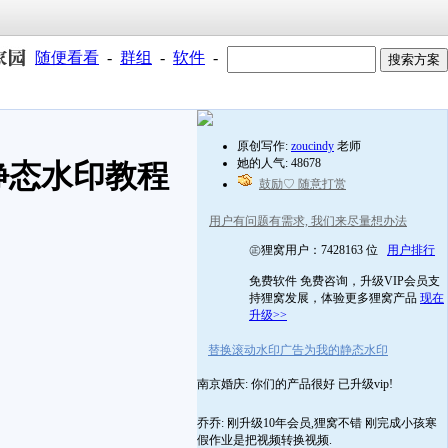
随便看看
-
群组
-
软件
-
原创写作:
zoucindy
老师
她的人气: 48678
静态水印教程
鼓励♡ 随意打赏
用户有问题有需求, 我们来尽量想办法
㊣狸窝用户：7428163 位
用户排行
免费软件 免费咨询，升级VIP会员支
持狸窝发展，体验更多狸窝产品
现在
升级>>
替换滚动水印广告为我的静态水印
南京婚庆: 你们的产品很好 已升级vip!
乔乔: 刚升级10年会员,狸窝不错 刚完成小孩寒
假作业是把视频转换视频.