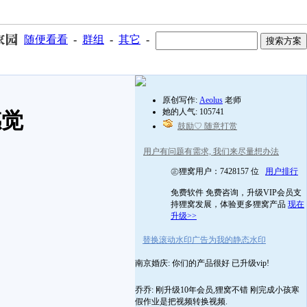
随便看看
-
群组
-
其它
-
原创写作:
Aeolus
老师
她的人气: 105741
感觉
鼓励♡ 随意打赏
用户有问题有需求, 我们来尽量想办法
㊣狸窝用户：7428157 位
用户排行
免费软件 免费咨询，升级VIP会员支
持狸窝发展，体验更多狸窝产品
现在
升级>>
替换滚动水印广告为我的静态水印
南京婚庆: 你们的产品很好 已升级vip!
乔乔: 刚升级10年会员,狸窝不错 刚完成小孩寒
假作业是把视频转换视频.