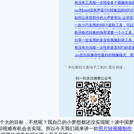
舒适的范围呢？答案是肯定的
有没有工具能一次性给多个视频添加
的水印呢？如何批量给多个视频添加
swf转mp4没有声音|SW转换后的MP4
的水印
画面，没有声音，甚至有时连文件都
如何让录音部分的人声更突出-让录音
开
略高于背景音乐，保证人声清晰可辨
一款小巧实用的MKV提取工具，可以
分离MKV文件里视频、音频和字幕
歌词格式转换的场景需要一个小工具
我们把 KRC 转成 LRC，非常简单实
分享一款实用的多音轨视频刻录工具
可以比较轻松地实现多音轨视频编辑
有没有办法能一次性把多首MP3的音
录
一调整到相同大小呢？
.iso是目前兼容性最好的镜像格式，
.mds/.mdf 转换成 .iso
『 本站教程方案纯手工制作 通谷易懂 』
扫一扫关注狸窝公众号
个大的目标，不然呢？我自己的小梦想都还没实现呢！谈中国梦
却很难有机会去实现。所以今天我们就来讲一款
照片转视频制作