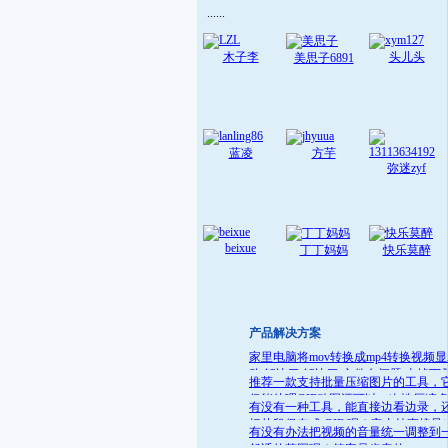
......
木子李
头儿头
美思子6891
蓝凌
方芋
弥迷zyf
beixue
丁丁妈妈
快乐莫醉
产品解决方案
家里电脑将mov转换成mp4转换视频
败 解决了:解决了 文件名问题 去掉下
推荐一款支持批量压缩图片的工具，
就可
仅能处理GIF动图还可以一次性压缩
有没有一种工具，能直接边看边录，
件
把片段保存成 GIF 呢？它支持直接导
有没有办法把视频的音量统一调整到
GIF 格式，