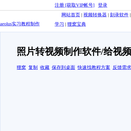
注册 [获取VIP帐号]
登录
网站首页
|
视频转换器
|
刻录软件
aeolus实习教程制作
学习
|
狸窝宝典
照片转视频制作软件/给视
狸窝
复制
收藏
保存到桌面
快速找教程方案
反馈需