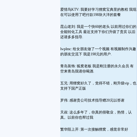
爱情鸟KTV: 我要好学习狸窝宝典里的教程 我现
在可以使用了吧付款198块大洋的套餐
昆山老刘: 我是一个快60的老头 以前用过你们的
全能转化工具 最近支持下你们升级了贵宾 以后
还请多多指导.
lwplmc: 给女朋友做了一个视频 有视频制作兴趣
的朋友交流下 我是198元的用户.
青岛装饰: 狐窝老板 我是刚注册的永久会员 有
空来青岛我请你喝酒.
五兄: 用狸窝好久了，觉得不错，刚升级vip，也
支持下国产正版
罗伟: 感谢贵公司技术指导赠20元以答谢
天叔: 这么多年了，你真的很敬业，热情，认
真。以前你也帮过我
繁华陌上开: 第一次接触狸窝，感觉非常好