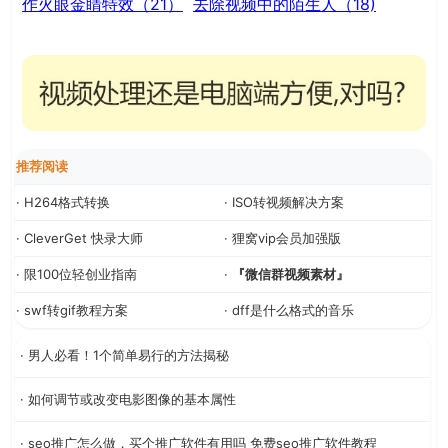
作火眼金睛特效（21）
去除视频中的陌生人（18)
推荐阅读
· H264格式转换
· ISO转视频解决方案
· CleverGet 快录大师
· 狸窝vip会员加强版
· 限100位轻创业指南
·
『微信群视频素材』
· swf转gif教程方案
· dff是什么格式的音乐
· 男人必看！1个简单易行的方法揭秘
· 如何调节或改变电影图像的基本属性
· seo推广怎么做，买个推广软件有用吗 免费seo推广软件教程