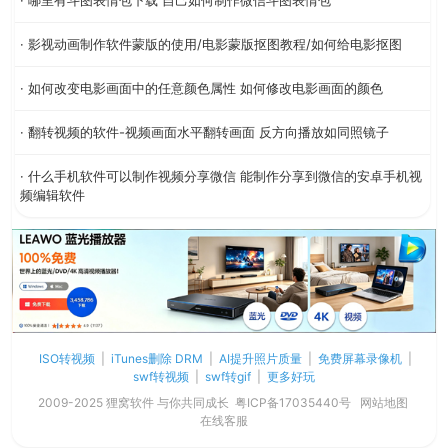
· 哪里有斗图表情包下载 自己如何制作微信斗图表情包
· 影视动画制作软件蒙版的使用/电影蒙版抠图教程/如何给电影抠图
· 如何改变电影画面中的任意颜色属性 如何修改电影画面的颜色
· 翻转视频的软件-视频画面水平翻转画面 反方向播放如同照镜子
· 什么手机软件可以制作视频分享微信 能制作分享到微信的安卓手机视
频编辑软件
ISO转视频
|
iTunes删除 DRM
|
AI提升照片质量
|
免费屏幕录像机
|
swf转视频
|
swf转gif
|
更多好玩
2009-2025 狸窝软件 与你共同成长
粤ICP备17035440号
网站地图
在线客服