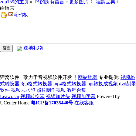
zdp159的主页
»
TA的所有留言
»
更多图片
〖
狸窝宝典
〗
给留言
涂鸦板
送她礼物
狸窝软件 - 致力于音视频软件开发 ┊
网站地图
专业提供:
视频格
式转换器
3gp格式转换器
mp4格式转换器
ppt转换成视频
dvd刻录
软件
视频去水印
照片制作视频
教程合集
Leawo.cn
视频转换器
视频加片头
视频加字幕
Powered by
UCenter Home
粤ICP备17035440号
在线客服