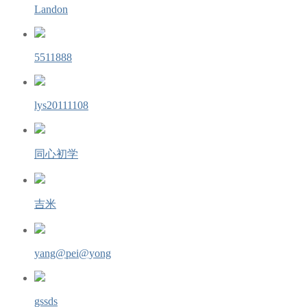
Landon
5511888
lys20111108
同心初学
吉米
yang@pei@yong
gssds