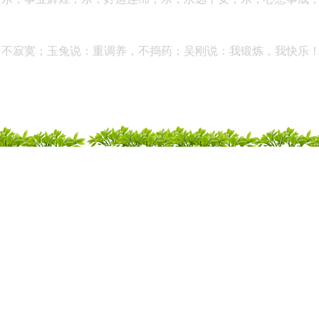
，不寂寞；玉兔说：重调养，不捣药；吴刚说：我锻炼，我快乐