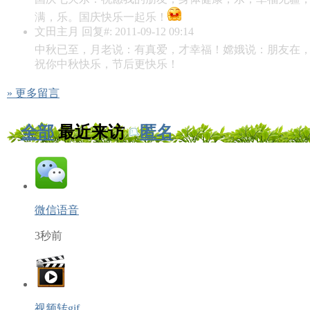
满，乐。国庆快乐一起乐！
文田主月
回复#: 2011-09-12 09:14
中秋已至，月老说：有真爱，才幸福！嫦娥说：朋友在
祝你中秋快乐，节后更快乐！
» 更多留言
全部
最近来访
匿名
微信语音
3秒前
视频转gif