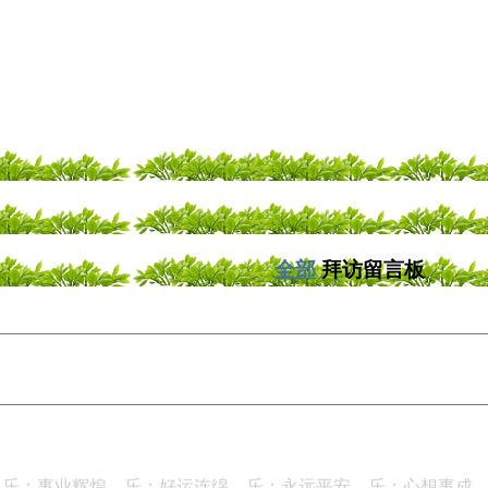
全部
拜访留言板
，乐；事业辉煌，乐；好运连绵，乐；永远平安，乐；心想事成