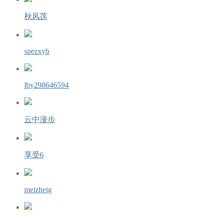
秋风莲
spezxyb
lby298646594
云中漫步
享受6
meizheig