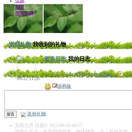
话题
相册
狸窝宝典
送我礼物
我收到的礼物
更多日志
我的日志
主人还没有撰写日志
发表日志....
09-12 11:20
涂鸦板
送他礼物
文田主月
回复#: 2011-09-30 06:57
国庆七天乐：祝愿我的朋友，身体健康，乐；幸福无疆