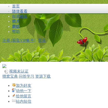
首页
随便看看
相册模板
照片
群组
帮助
注册 [获取VIP帐号]
登录
视频未认证
狸窝宝典
问答学习
资源下载
加为好友
动他一下
给他留言
站内短信