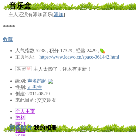
音乐盒
主人还没有添加音乐[
添加
]
****
收藏
人气指数 5238 , 积分 17329 , 经验 2429 ,
主页地址：
https://www.leawo.cn/space-361442.html
主人太懒了，还木有更新！
级别:
声名鹊起
性别:
♂ 男性
创建: 2011-08-19
来此目的: 交交朋友
个人主页
资料
唠叨
更多照片
我的相册
日志