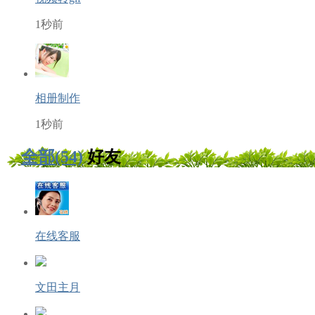
1秒前
相册制作
1秒前
全部(54)
好友
在线客服
文田主月