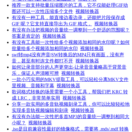
推荐一款支持批量压缩图片的工具，它不仅能处理GIF动
图还可以一次性压缩多个文件
视频转换器
有没有一种工具，能直接边看边录，还能把片段保存成
GIF 呢？它支持直接导出为 GIF 格式，
视频转换器
有没有办法把视频的音量统一调整到一个舒适的范围呢？
答案是肯定的
视频转换器
有没有工具能一次性给多个视频添加相同的水印呢？如何
批量给多个视频添加相同的水印
视频转换器
swf转mp4没有声音|SW转换后的MP4只有画面，没有声
音，甚至有时连文件都打不开
视频转换器
如何让录音部分的人声更突出-让录音音量略高于背景音
乐，保证人声清晰可辨
视频转换器
一款小巧实用的MKV提取工具，可以轻松分离MKV文件
里视频、音频和字幕
视频转换器
歌词格式转换的场景需要一个小工具，帮我们把 KRC 转
成 LRC，非常简单实用
视频转换器
分享一款实用的多音轨视频刻录工具，你可以比较轻松地
实现多音轨视频编辑和刻录
视频转换器
有没有办法能一次性把多首MP3的音量统一调整到相同大
小呢？
视频转换器
.iso是目前兼容性最好的镜像格式，需要将 .mds/.mdf 转换