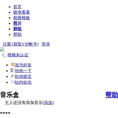
首页
随便看看
相册模板
照片
群组
帮助
注册 [获取VIP帐号]
登录
视频未认证
加为好友
动他一下
给他留言
站内短信
音乐盒
帮助
主人还没有添加音乐[
添加
]
****