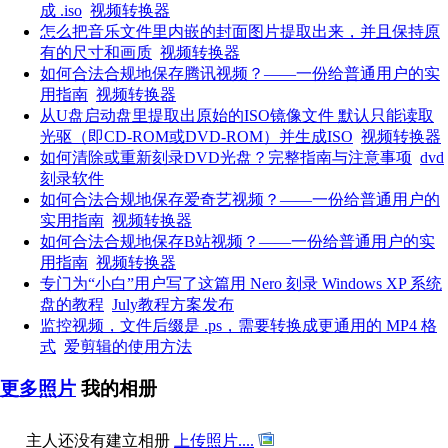
成 .iso
视频转换器
怎么把音乐文件里内嵌的封面图片提取出来，并且保持原
有的尺寸和画质
视频转换器
如何合法合规地保存腾讯视频？——一份给普通用户的实
用指南
视频转换器
从U盘启动盘里提取出原始的ISO镜像文件 默认只能读取
光驱（即CD-ROM或DVD-ROM）并生成ISO
视频转换器
如何清除或重新刻录DVD光盘？完整指南与注意事项
dvd
刻录软件
如何合法合规地保存爱奇艺视频？——一份给普通用户的
实用指南
视频转换器
如何合法合规地保存B站视频？——一份给普通用户的实
用指南
视频转换器
专门为“小白”用户写了这篇用 Nero 刻录 Windows XP 系统
盘的教程
July教程方案发布
监控视频，文件后缀是 .ps，需要转换成更通用的 MP4 格
式
爱剪辑的使用方法
更多照片
我的相册
主人还没有建立相册
上传照片....