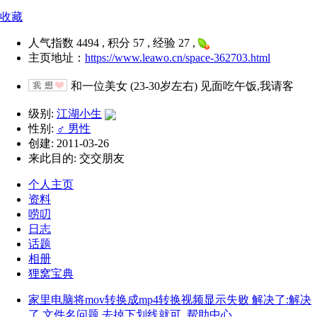
收藏
人气指数 4494 , 积分 57 , 经验 27 ,
主页地址：
https://www.leawo.cn/space-362703.html
和一位美女 (23-30岁左右) 见面吃午饭,我请客
级别:
江湖小生
性别:
♂ 男性
创建: 2011-03-26
来此目的: 交交朋友
个人主页
资料
唠叨
日志
话题
相册
狸窝宝典
家里电脑将mov转换成mp4转换视频显示失败 解决了:解决
了 文件名问题 去掉下划线就可
帮助中心