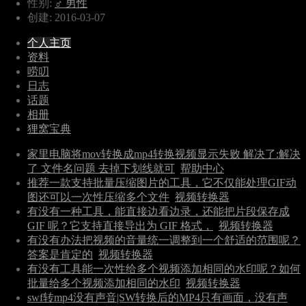
性别:
♂ 男性
创建: 2016-03-07
个人主页
资料
唠叨
日志
话题
相册
狸窝宝典
家里电脑将mov转换成mp4转换视频显示失败 解决了:解决
了 文件名问题 去掉下划线就可
帮助中心
推荐一款支持批量压缩图片的工具，它不仅能处理GIF动
图还可以一次性压缩多个文件
视频转换器
有没有一种工具，能直接边看边录，还能把片段保存成
GIF 呢？它支持直接导出为 GIF 格式，
视频转换器
有没有办法把视频的音量统一调整到一个舒适的范围呢？
答案是肯定的
视频转换器
有没有工具能一次性给多个视频添加相同的水印呢？如何
批量给多个视频添加相同的水印
视频转换器
swf转mp4没有声音|SW转换后的MP4只有画面，没有声