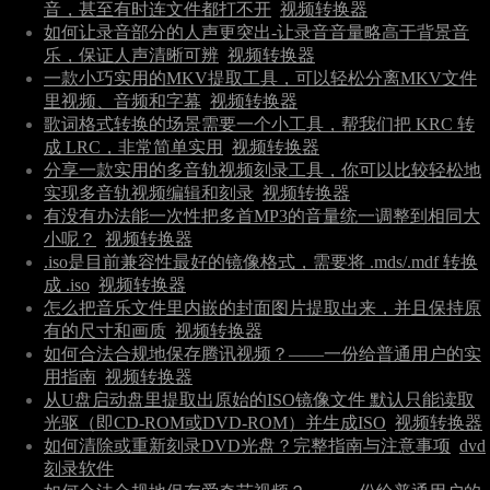
音，甚至有时连文件都打不开
视频转换器
如何让录音部分的人声更突出-让录音音量略高于背景音
乐，保证人声清晰可辨
视频转换器
一款小巧实用的MKV提取工具，可以轻松分离MKV文件
里视频、音频和字幕
视频转换器
歌词格式转换的场景需要一个小工具，帮我们把 KRC 转
成 LRC，非常简单实用
视频转换器
分享一款实用的多音轨视频刻录工具，你可以比较轻松地
实现多音轨视频编辑和刻录
视频转换器
有没有办法能一次性把多首MP3的音量统一调整到相同大
小呢？
视频转换器
.iso是目前兼容性最好的镜像格式，需要将 .mds/.mdf 转换
成 .iso
视频转换器
怎么把音乐文件里内嵌的封面图片提取出来，并且保持原
有的尺寸和画质
视频转换器
如何合法合规地保存腾讯视频？——一份给普通用户的实
用指南
视频转换器
从U盘启动盘里提取出原始的ISO镜像文件 默认只能读取
光驱（即CD-ROM或DVD-ROM）并生成ISO
视频转换器
如何清除或重新刻录DVD光盘？完整指南与注意事项
dvd
刻录软件