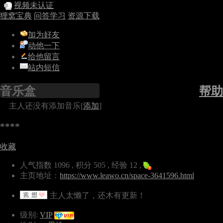
视频未认证
狸窝宝典
问答学习
资源下载
加为好友
动他一下
给他留言
站内短信
音乐盒
帮助
主人还没有添加音乐[
添加
]
****
收藏
人气指数 1096 , 积分 505 , 经验 12 ,
主页地址：
https://www.leawo.cn/space-3641596.html
主人太懒了，还木有更新！
级别:
VIP