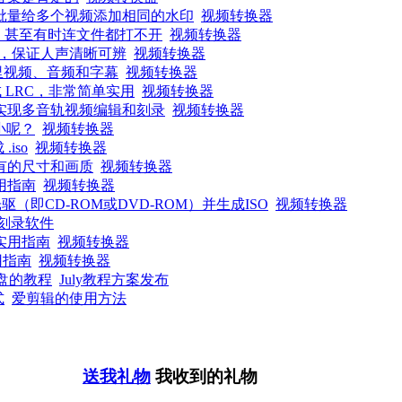
批量给多个视频添加相同的水印
视频转换器
音，甚至有时连文件都打不开
视频转换器
，保证人声清晰可辨
视频转换器
里视频、音频和字幕
视频转换器
 LRC，非常简单实用
视频转换器
实现多音轨视频编辑和刻录
视频转换器
小呢？
视频转换器
iso
视频转换器
有的尺寸和画质
视频转换器
用指南
视频转换器
即CD-ROM或DVD-ROM）并生成ISO
视频转换器
d刻录软件
实用指南
视频转换器
用指南
视频转换器
统盘的教程
July教程方案发布
式
爱剪辑的使用方法
送我礼物
我收到的礼物