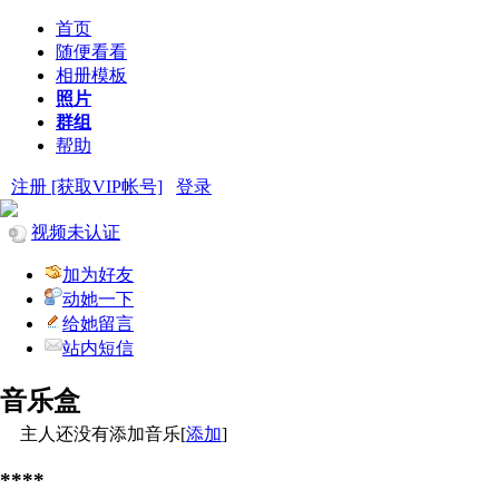
首页
随便看看
相册模板
照片
群组
帮助
注册 [获取VIP帐号]
登录
视频未认证
加为好友
动她一下
给她留言
站内短信
音乐盒
主人还没有添加音乐[
添加
]
****