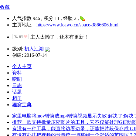
收藏
人气指数 946 , 积分 11 , 经验 2 ,
主页地址：
https://www.leawo.cn/space-3866606.html
主人太懒了，还木有更新！
级别:
初入江湖
创建: 2016-07-14
个人主页
资料
唠叨
日志
话题
相册
狸窝宝典
家里电脑将mov转换成mp4转换视频显示失败 解决了:解决
推荐一款支持批量压缩图片的工具，它不仅能处理GIF动
有没有一种工具，能直接边看边录，还能把片段保存成 GIF 
有没有办法把视频的音量统一调整到一个舒适的范围呢？