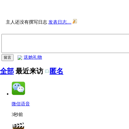
主人还没有撰写日志
发表日志....
送她礼物
全部
最近来访
匿名
微信语音
3秒前