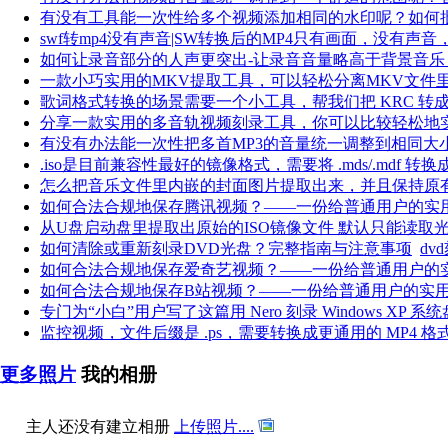
有没有工具能一次性给多个视频添加相同的水印呢？如何
swf转mp4没有声音|SW转换后的MP4只有画面，没有声
如何让录音部分的人声更突出-让录音音量略高于背景音乐
一款小巧实用的MKV提取工具，可以轻松分离MKV文件
歌词格式转换的场景需要一个小工具，帮我们把 KRC 转成
分享一款实用的多音轨视频刻录工具，你可以比较轻松地
有没有办法能一次性把多首MP3的音量统一调整到相同大
.iso是目前兼容性最好的镜像格式，需要将 .mds/.mdf 转换成 .
怎么把音乐文件里内嵌的封面图片提取出来，并且保持原
如何合法合规地保存腾讯视频？——一份给普通用户的实
从U盘启动盘里提取出原始的ISO镜像文件 默认只能读取光驱（
如何清除或重新刻录DVD光盘？完整指南与注意事项
dv
如何合法合规地保存爱奇艺视频？——一份给普通用户的
如何合法合规地保存B站视频？——一份给普通用户的实
专门为“小白”用户写了这篇用 Nero 刻录 Windows XP 系
监控视频，文件后缀是 .ps，需要转换成更通用的 MP4 格
更多照片
我的相册
主人还没有建立相册
上传照片....