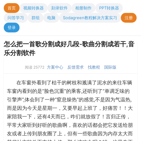
首页
视频转换器
刻录软件
相册制作
PPT转换器
问答学习
群组
电脑
Sodagreen教程解决方案实习
注册
登录
怎么把一首歌分割成好几段-歌曲分割成若干,音
乐分割软件
方案中心
反馈需求
找教程
国际版
阅读 25772
在车窗外看到了枯干的树枝和溅满了泥水的来往车辆
车窗内看到的是“脸色沉重”的乘客,还听到了“单调乏味的
引擎声”,体会到了一种“窒息燥热”的感觉,不是因为气温热,
而是因为今天是星期一，又要早起上班了，好痛苦！！大
家陪我一下，还有4天而已，咋们就放假了！言归正传，
平常大家听到好听的歌曲啊，喜欢的话都会把它发送给朋
友或者上传到朋友圈了上，但有一些歌曲因为内存太大而