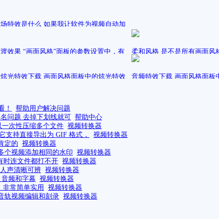
场特效是什么 如果我让软件为视频自动加
机转场特效，我能剔除一些我不喜欢的
表在
爱剪辑教程视频
渡效果 “画面风格”面板的参数设置中，有
柔和风格 是不是所有画面风
和过渡”是什么意思？
渡功能？
表在
发表在
炫光特效下载 画面风格面板中的炫光特效
视频编辑软件
sally
音频特效下载 画面风格面板
爱剪辑教程视频
哪里下载呢？
从哪里下载呢？
表在
发表在
爱剪辑的使用方法
sally
视频编辑软件
看！
帮助用户解决问题
件名问题 去掉下划线就可
帮助中心
以一次性压缩多个文件
视频转换器
支持直接导出为 GIF 格式，
视频转换器
肯定的
视频转换器
多个视频添加相同的水印
视频转换器
至有时连文件都打不开
视频转换器
证人声清晰可辨
视频转换器
、音频和字幕
视频转换器
C，非常简单实用
视频转换器
音轨视频编辑和刻录
视频转换器