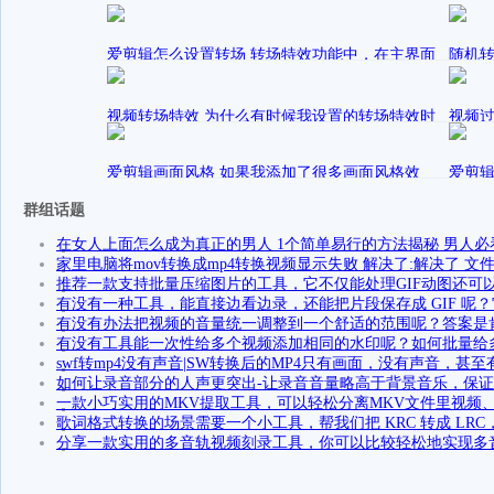
爱剪辑怎么设置转场 转场特效功能中，在主界面
随机转
中央的“转场设置”处，那个骰子小按钮是干
上随
发表在
发
sally
爱剪辑动景特效
sally
视频转场特效 为什么有时候我设置的转场特效时
视频过
长不是实际预览的转场时长呢？
个“柔
发表在
发
sally
爱剪辑画面风格 如果我添加了很多画面风格效
爱剪辑的使用方法
sally
爱剪辑
果，我怎样才能更方便快速地找到它们？
我从
群组话题
发表在
发
sally
爱剪辑
sally
在女人上面怎么成为真正的男人 1个简单易行的方法揭秘 男人必
家里电脑将mov转换成mp4转换视频显示失败 解决了:解决了 文
推荐一款支持批量压缩图片的工具，它不仅能处理GIF动图还可
有没有一种工具，能直接边看边录，还能把片段保存成 GIF 呢？它
有没有办法把视频的音量统一调整到一个舒适的范围呢？答案是
有没有工具能一次性给多个视频添加相同的水印呢？如何批量给
swf转mp4没有声音|SW转换后的MP4只有画面，没有声音，甚
如何让录音部分的人声更突出-让录音音量略高于背景音乐，保
一款小巧实用的MKV提取工具，可以轻松分离MKV文件里视频
歌词格式转换的场景需要一个小工具，帮我们把 KRC 转成 LR
分享一款实用的多音轨视频刻录工具，你可以比较轻松地实现多