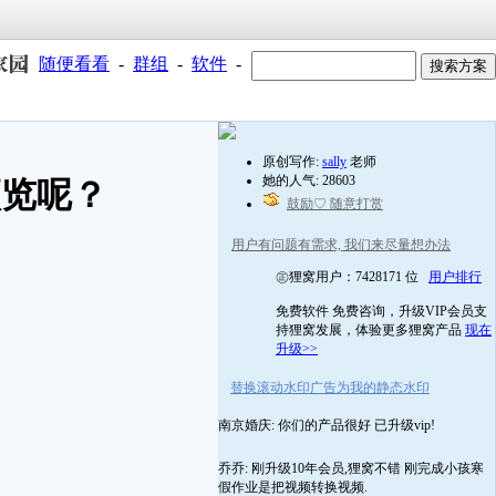
随便看看
-
群组
-
软件
-
原创写作:
sally
老师
她的人气: 28603
预览呢？
鼓励♡ 随意打赏
用户有问题有需求, 我们来尽量想办法
㊣狸窝用户：7428171 位
用户排行
免费软件 免费咨询，升级VIP会员支
持狸窝发展，体验更多狸窝产品
现在
升级>>
替换滚动水印广告为我的静态水印
南京婚庆: 你们的产品很好 已升级vip!
乔乔: 刚升级10年会员,狸窝不错 刚完成小孩寒
假作业是把视频转换视频.