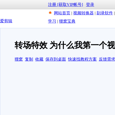
注册 [获取VIP帐号]
登录
网站首页
|
视频转换器
|
刻录软件
爱剪辑
学习
|
狸窝宝典
转场特效 为什么我第一个
狸窝
复制
收藏
保存到桌面
快速找教程方案
反馈需