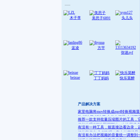
......
木子李
头儿头
美思子6891
蓝凌
方芋
弥迷zyf
beixue
丁丁妈妈
快乐莫醉
产品解决方案
家里电脑将mov转换成mp4转换视频
败 解决了:解决了 文件名问题 去掉下
推荐一款支持批量压缩图片的工具，
就可
仅能处理GIF动图还可以一次性压缩
有没有一种工具，能直接边看边录，
件
把片段保存成 GIF 呢？它支持直接导
有没有办法把视频的音量统一调整到
GIF 格式，