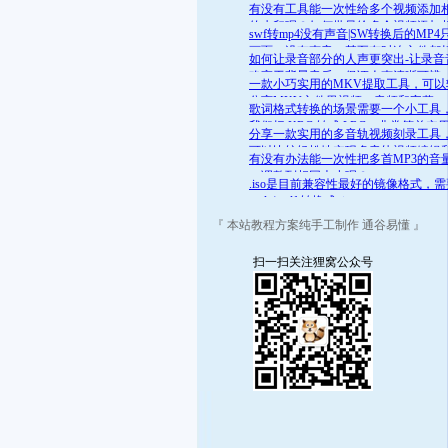
舒适的范围呢？答案是肯定的
有没有工具能一次性给多个视频添加
的水印呢？如何批量给多个视频添加
swf转mp4没有声音|SW转换后的MP4
的水印
画面，没有声音，甚至有时连文件都
如何让录音部分的人声更突出-让录音
开
略高于背景音乐，保证人声清晰可辨
一款小巧实用的MKV提取工具，可以
分离MKV文件里视频、音频和字幕
歌词格式转换的场景需要一个小工具
我们把 KRC 转成 LRC，非常简单实
分享一款实用的多音轨视频刻录工具
可以比较轻松地实现多音轨视频编辑
有没有办法能一次性把多首MP3的音
录
一调整到相同大小呢？
.iso是目前兼容性最好的镜像格式，
.mds/.mdf 转换成 .iso
『 本站教程方案纯手工制作 通谷易懂 』
扫一扫关注狸窝公众号