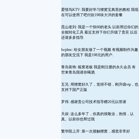
爱情鸟KTV: 我要好学习狸窝宝典里的教程 我现
在可以使用了吧付款198块大洋的套餐
昆山老刘: 我是一个快60的老头 以前用过你们的
全能转化工具 最近支持下你们升级了贵宾 以后
还请多多指导.
lwplmc: 给女朋友做了一个视频 有视频制作兴趣
的朋友交流下 我是198元的用户.
青岛装饰: 狐窝老板 我是刚注册的永久会员 有
空来青岛我请你喝酒.
五兄: 用狸窝好久了，觉得不错，刚升级vip，也
支持下国产正版
罗伟: 感谢贵公司技术指导赠20元以答谢
天叔: 这么多年了，你真的很敬业，热情，认
真。以前你也帮过我
繁华陌上开: 第一次接触狸窝，感觉非常好