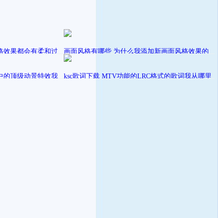
格效果都会有柔和过
画面风格有哪些 为什么我添加新画面风格效果的
时候，被提示只能添加一个风格效果而无法
发表在
中的顶级动景特效我
sally
ksc歌词下载 MTV功能的LRC格式的歌词我从哪里
爱剪辑动景特效
下载呢？
发表在
sally
爱剪辑教程视频