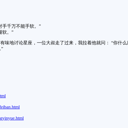
对手千万不能手软。”
腿软。”
有味地讨论星座，一位大叔走了过来，我拉着他就问： “你什
”
html
feiban.html
ngyinyue.html