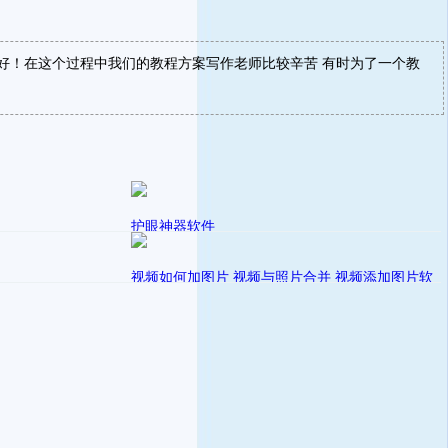
好！在这个过程中我们的教程方案写作老师比较辛苦 有时为了一个教
！
护眼神器软件
发表在
sally
电脑应用
视频如何加图片 视频与照片合并 视频添加图片软
件
发表在
zhongyu123
zhongyu教程解决方案实习