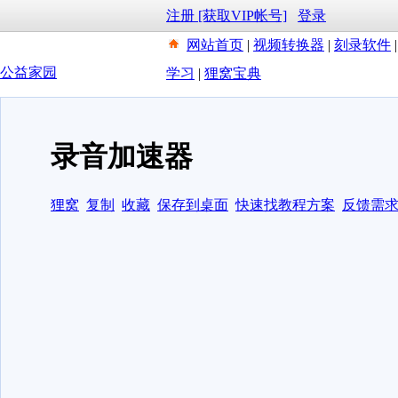
注册 [获取VIP帐号]
登录
网站首页
|
视频转换器
|
刻录软件
公益家园
学习
|
狸窝宝典
录音加速器
狸窝
复制
收藏
保存到桌面
快速找教程方案
反馈需