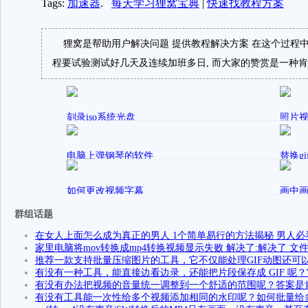
Tags:
加速器
.
每天学习狸窝宝典
|
快速找教程方案
狸窝是帮助用户解决问题 提供教程解决方案 在这个过程中
程要试验测试好几天及连续加班多日, 而大家的赞赏是一种肯
刻录iso系统光盘
照片
发表在
yolo小幸运
视频制作交流
yolo小
电脑上弹钢琴的软件
替换g
发表在
发
sally
电脑应用
sally
如何更改视频字幕
画中画
发表在
sally
电脑应用
sodagre
群组话题
在女人上面怎么成为真正的男人 1个简单易行的方法揭秘 男人必
家里电脑将mov转换成mp4转换视频显示失败 解决了:解决了 文
推荐一款支持批量压缩图片的工具，它不仅能处理GIF动图还可
有没有一种工具，能直接边看边录，还能把片段保存成 GIF 呢？它
有没有办法把视频的音量统一调整到一个舒适的范围呢？答案是
有没有工具能一次性给多个视频添加相同的水印呢？如何批量给