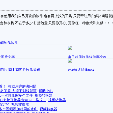
有使用我们自己开发的软件 也有网上找的工具 只要帮助用户解决问题就
定和表扬 不在于多少|打赏随意|只要你开心, 更像征一种鞭策和鼓励！！
视频制作软件
发表在
幸运
视频制作交流
if图片文字
电子相册制作软件哪个好
表在
发表在
电脑应用
sally
电脑应用
图片,画中画图片制作教程
vdat格式转换mp4
发表在
发表在
en
Sodagreen教程解决方案实习
sally
电脑应用
看！
帮助用户解决问题
件名问题 去掉下划线就可
帮助中心
以一次性压缩多个文件
视频转换器
支持直接导出为 GIF 格式，
视频转换器
肯定的
视频转换器
多个视频添加相同的水印
视频转换器