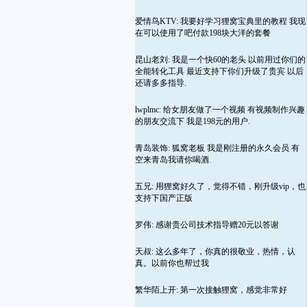
爱情鸟KTV: 我要好学习狸窝宝典里的教程 我现
在可以使用了吧付款198块大洋的套餐
昆山老刘: 我是一个快60的老头 以前用过你们的
全能转化工具 最近支持下你们升级了贵宾 以后
还请多多指导.
lwplmc: 给女朋友做了一个视频 有视频制作兴趣
的朋友交流下 我是198元的用户.
青岛装饰: 狐窝老板 我是刚注册的永久会员 有
空来青岛我请你喝酒.
五兄: 用狸窝好久了，觉得不错，刚升级vip，也
支持下国产正版
罗伟: 感谢贵公司技术指导赠20元以答谢
天叔: 这么多年了，你真的很敬业，热情，认
真。以前你也帮过我
繁华陌上开: 第一次接触狸窝，感觉非常好