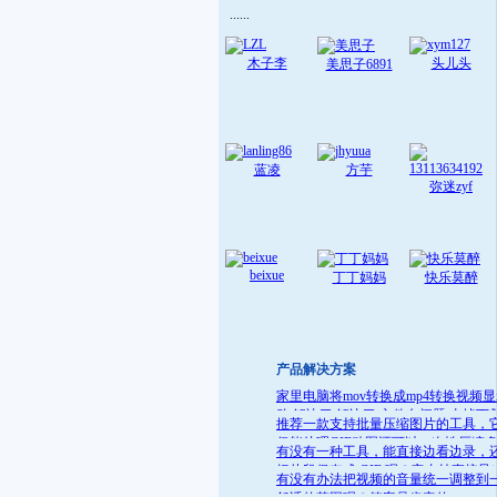
......
木子李
头儿头
美思子6891
蓝凌
方芋
弥迷zyf
beixue
丁丁妈妈
快乐莫醉
产品解决方案
家里电脑将mov转换成mp4转换视频
败 解决了:解决了 文件名问题 去掉下
推荐一款支持批量压缩图片的工具，
就可
仅能处理GIF动图还可以一次性压缩
有没有一种工具，能直接边看边录，
件
把片段保存成 GIF 呢？它支持直接导
有没有办法把视频的音量统一调整到
GIF 格式，