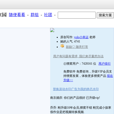
随便看看
-
群组
-
社团
-
原创写作:
yolo小幸运
老师
她的人气: 4741
鼓励♡ 随意打赏
用户有问题有需求, 我们来尽量想办法
㊣狸窝用户：7428161 位
用户排行
免费软件 免费咨询，升级VIP会员支
持狸窝发展，体验更多狸窝产品
现在
升级>>
替换滚动水印广告为我的静态水印
南京婚庆: 你们的产品很好 已升级vip!
乔乔: 刚升级10年会员,狸窝不错 刚完成小孩寒
假作业是把视频转换视频.