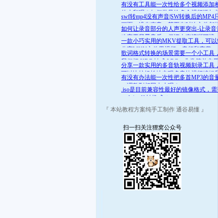
舒适的范围呢？答案是肯定的
有没有工具能一次性给多个视频添加
的水印呢？如何批量给多个视频添加
swf转mp4没有声音|SW转换后的MP4
的水印
画面，没有声音，甚至有时连文件都
如何让录音部分的人声更突出-让录音
开
略高于背景音乐，保证人声清晰可辨
一款小巧实用的MKV提取工具，可以
分离MKV文件里视频、音频和字幕
歌词格式转换的场景需要一个小工具
我们把 KRC 转成 LRC，非常简单实
分享一款实用的多音轨视频刻录工具
可以比较轻松地实现多音轨视频编辑
有没有办法能一次性把多首MP3的音
录
一调整到相同大小呢？
.iso是目前兼容性最好的镜像格式，
.mds/.mdf 转换成 .iso
『 本站教程方案纯手工制作 通谷易懂 』
扫一扫关注狸窝公众号