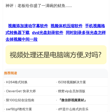
神评：老板给你盛了一满碗的鱿鱼……
视频添加滚动字幕软件
视频体积压缩软件
手机视频格
式转换器下载
dvd光盘刻录软件
同时刻录多张光盘
怎样
去掉视频中间一段
推荐阅读
· H264格式转换
· ISO转视频解决方案
· CleverGet 快录大师
· 狸窝vip会员加强版
· 限100位轻创业指南
·
『微信群视频素材』
· swf转gif教程方案
· dff是什么格式的音乐