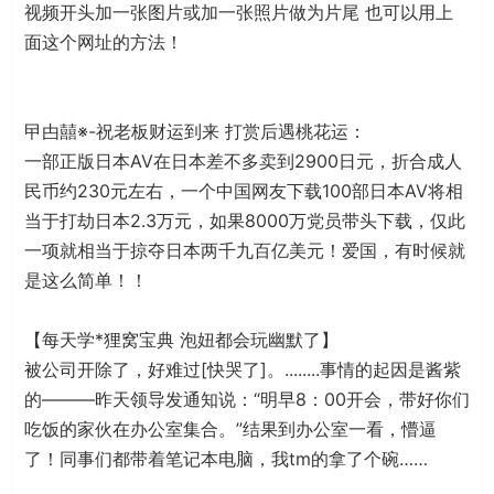
视频开头加一张图片或加一张照片做为片尾 也可以用上
面这个网址的方法！
曱甴囍※-祝老板财运到来 打赏后遇桃花运：
一部正版日本AV在日本差不多卖到2900日元，折合成人
民币约230元左右，一个中国网友下载100部日本AV将相
当于打劫日本2.3万元，如果8000万党员带头下载，仅此
一项就相当于掠夺日本两千九百亿美元！爱国，有时候就
是这么简单！！
【每天学*狸窝宝典 泡妞都会玩幽默了】
被公司开除了，好难过[快哭了]。........事情的起因是酱紫
的———昨天领导发通知说：“明早8：00开会，带好你们
吃饭的家伙在办公室集合。”结果到办公室一看，懵逼
了！同事们都带着笔记本电脑，我tm的拿了个碗……