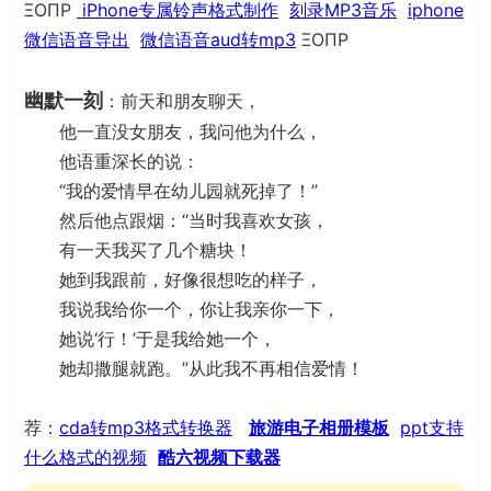
ΞΟΠΡ
iPhone专属铃声格式制作
刻录MP3音乐
iphone
微信语音导出
微信语音aud转mp3
ΞΟΠΡ
幽默一刻
：前天和朋友聊天，
他一直没女朋友，我问他为什么，
他语重深长的说：
“我的爱情早在幼儿园就死掉了！”
然后他点跟烟：“当时我喜欢女孩，
有一天我买了几个糖块！
她到我跟前，好像很想吃的样子，
我说我给你一个，你让我亲你一下，
她说‘行！’于是我给她一个，
她却撒腿就跑。”从此我不再相信爱情！
荐：
cda转mp3格式转换器
旅游电子相册模板
ppt支持
什么格式的视频
酷六视频下载器