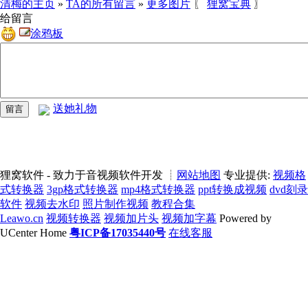
清梅的主页
»
TA的所有留言
»
更多图片
〖
狸窝宝典
〗
给留言
涂鸦板
送她礼物
狸窝软件 - 致力于音视频软件开发 ┊
网站地图
专业提供:
视频格
式转换器
3gp格式转换器
mp4格式转换器
ppt转换成视频
dvd刻录
软件
视频去水印
照片制作视频
教程合集
Leawo.cn
视频转换器
视频加片头
视频加字幕
Powered by
UCenter Home
粤ICP备17035440号
在线客服