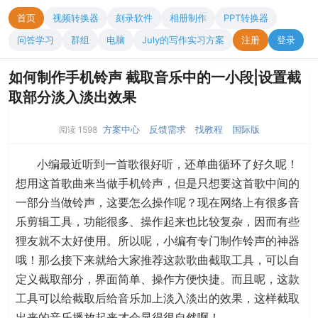
首页
视频转换器
刻录软件
相册制作
PPT转换器
问答学习
群组
电脑
July的写作实习方案
注册
登录
如何制作手机铃声 截取音乐中的一小段|设置截
取部分淡入淡出效果
方案中心
反馈需求
找教程
国际版
阅读 1598
小编最近听到一首歌很好听，还单曲循环了好久呢！
想用这首歌曲来当做手机铃声，但是只想要这首歌中间的
一部分当做铃声，这要怎么操作呢？现在网络上有很多音
乐剪辑工具，功能很多、操作起来也比较复杂，因而有些
狸友就不太好使用。所以呢，小编有专门制作铃声的神器
哦！那么接下来就给大家推荐这款歌曲截取工具，可以自
定义截取部分，界面简单、操作方便快捷。而且呢，这款
工具可以给截取后给音乐加上淡入淡出的效果，这样截取
出来的音乐播放起来才会显得很自然啊！