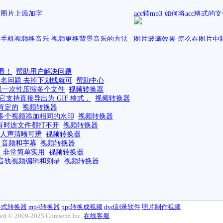
表在
音乐剪辑软件
在图片上添加字
acc转mp3 如何将acc格式
表在
发表在
动态图片加文字软件
July
视频编辑处理优秀的
手机视频换音乐 视频更换背景音乐的方法
图片玻璃效果 怎么在图片中
发表在
July
视频编辑处理优秀的
表在
视频编辑处理优秀的教程方案
看！
帮助用户解决问题
件名问题 去掉下划线就可
帮助中心
以一次性压缩多个文件
视频转换器
支持直接导出为 GIF 格式，
视频转换器
肯定的
视频转换器
多个视频添加相同的水印
视频转换器
至有时连文件都打不开
视频转换器
证人声清晰可辨
视频转换器
、音频和字幕
视频转换器
C，非常简单实用
视频转换器
音轨视频编辑和刻录
视频转换器
p格式转换器
mp4转换器
ppt转换成视频
dvd刻录软件
照片制作视频
sed © 2009-2025 Comsenz Inc.
在线客服