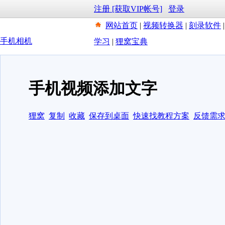
注册 [获取VIP帐号]
登录
网站首页
|
视频转换器
|
刻录软件
手机相机
学习
|
狸窝宝典
手机视频添加文字
狸窝
复制
收藏
保存到桌面
快速找教程方案
反馈需