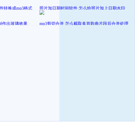
的文件转换成mp3格式
照片加日期时间软件 怎么给照片加上日期水印
发表在
教程方案
July
视频编辑处理优秀的教程方案
制作出玻璃效果
mp3剪切合并 怎么截取多首歌曲片段后合并处理
发表在
教程方案
July
视频编辑处理优秀的教程方案