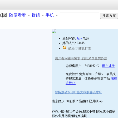
随便看看
-
群组
-
手机
-
原创写作:
July
老师
她的人气: 23455
鼓励♡ 随意打赏
用户有问题有需求, 我们来尽量想办法
㊣狸窝用户：7428162 位
用户排行
免费软件 免费咨询，升级VIP会员支
持狸窝发展，体验更多狸窝产品
现在
升级>>
替换滚动水印广告为我的静态水印
南京婚庆: 你们的产品很好 已升级vip!
乔乔: 刚升级10年会员,狸窝不错 刚完成小孩寒
假作业是把视频转换视频.