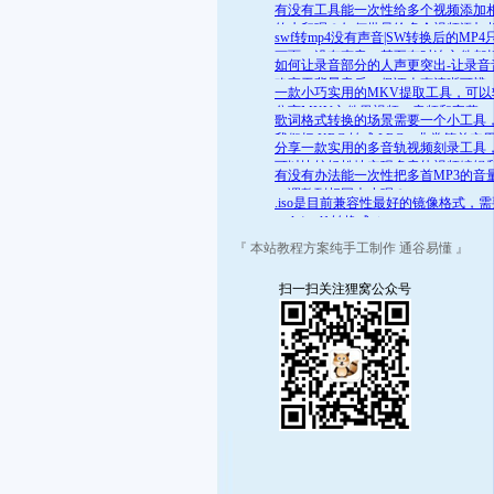
舒适的范围呢？答案是肯定的
有没有工具能一次性给多个视频添加
的水印呢？如何批量给多个视频添加
swf转mp4没有声音|SW转换后的MP4
的水印
画面，没有声音，甚至有时连文件都
如何让录音部分的人声更突出-让录音
开
略高于背景音乐，保证人声清晰可辨
一款小巧实用的MKV提取工具，可以
分离MKV文件里视频、音频和字幕
歌词格式转换的场景需要一个小工具
我们把 KRC 转成 LRC，非常简单实
分享一款实用的多音轨视频刻录工具
可以比较轻松地实现多音轨视频编辑
有没有办法能一次性把多首MP3的音
录
一调整到相同大小呢？
.iso是目前兼容性最好的镜像格式，
.mds/.mdf 转换成 .iso
『 本站教程方案纯手工制作 通谷易懂 』
扫一扫关注狸窝公众号