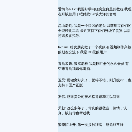
爱情鸟KTV: 我要好学习狸窝宝典里的教程 我现
在可以使用了吧付款198块大洋的套餐
昆山老刘: 我是一个快60的老头 以前用过你们的
全能转化工具 最近支持下你们升级了贵宾 以后
还请多多指导.
lwplmc: 给女朋友做了一个视频 有视频制作兴趣
的朋友交流下 我是198元的用户.
青岛装饰: 狐窝老板 我是刚注册的永久会员 有
空来青岛我请你喝酒.
五兄: 用狸窝好久了，觉得不错，刚升级vip，也
支持下国产正版
罗伟: 感谢贵公司技术指导赠20元以答谢
天叔: 这么多年了，你真的很敬业，热情，认
真。以前你也帮过我
繁华陌上开: 第一次接触狸窝，感觉非常好