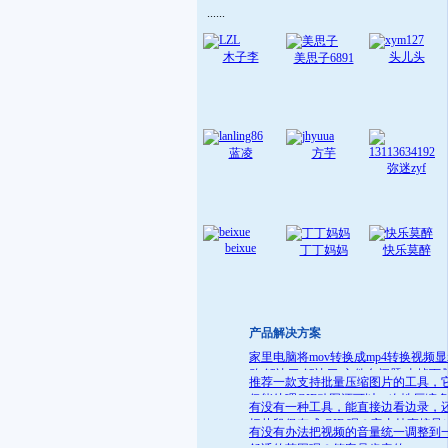
......
木子李
头儿头
美思子6891
蓝凌
方芋
弥迷zyf
beixue
丁丁妈妈
快乐莫醉
产品解决方案
家里电脑将mov转换成mp4转换视频
败 解决了:解决了 文件名问题 去掉下
推荐一款支持批量压缩图片的工具，
就可
仅能处理GIF动图还可以一次性压缩
有没有一种工具，能直接边看边录，
件
把片段保存成 GIF 呢？它支持直接导
有没有办法把视频的音量统一调整到
GIF 格式，