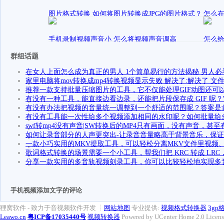
发表在
发
July
PPT制作
July
图片格式转换 如何将图片转换成JPG的图片格式？
怎么
图片批量格式转换
发
July
发表在
阑珊233
手机录制视频声音小 怎么将视频声音调高
资源整合 帮助用户分析解决
怎么给
步骤
发表在
July
视频编辑处理优秀的教程方案
群组话题
发
July
在女人上面怎么成为真正的男人 1个简单易行的方法揭秘 男人必
家里电脑将mov转换成mp4转换视频显示失败 解决了:解决了 文
推荐一款支持批量压缩图片的工具，它不仅能处理GIF动图还可
有没有一种工具，能直接边看边录，还能把片段保存成 GIF 呢？它
有没有办法把视频的音量统一调整到一个舒适的范围呢？答案是
有没有工具能一次性给多个视频添加相同的水印呢？如何批量给
swf转mp4没有声音|SW转换后的MP4只有画面，没有声音，甚
如何让录音部分的人声更突出-让录音音量略高于背景音乐，保
一款小巧实用的MKV提取工具，可以轻松分离MKV文件里视频
歌词格式转换的场景需要一个小工具，帮我们把 KRC 转成 LR
分享一款实用的多音轨视频刻录工具，你可以比较轻松地实现多
手机视频添加文字的评论
狸窝软件 - 致力于音视频软件开发 ┊
网站地图
专业提供:
视频格式转换器
3g
Leawo.cn
粤ICP备17035440号
视频转换器
Powered by UCenter Home 2.0 Licen