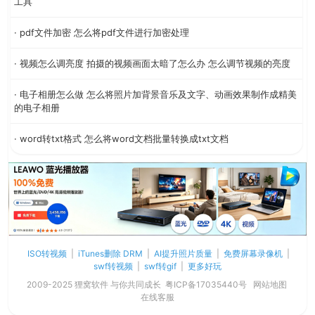
工具
· pdf文件加密 怎么将pdf文件进行加密处理
· 视频怎么调亮度 拍摄的视频画面太暗了怎么办 怎么调节视频的亮度
· 电子相册怎么做 怎么将照片加背景音乐及文字、动画效果制作成精美
的电子相册
· word转txt格式 怎么将word文档批量转换成txt文档
ISO转视频
|
iTunes删除 DRM
|
AI提升照片质量
|
免费屏幕录像机
|
swf转视频
|
swf转gif
|
更多好玩
2009-2025 狸窝软件 与你共同成长
粤ICP备17035440号
网站地图
在线客服