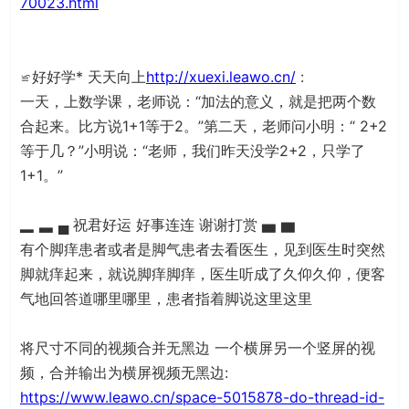
70023.html
≌好好学* 天天向上
http://xuexi.leawo.cn/
:
一天，上数学课，老师说：“加法的意义，就是把两个数
合起来。比方说1+1等于2。”第二天，老师问小明：“ 2+2
等于几？”小明说：“老师，我们昨天没学2+2，只学了
1+1。”
▂ ▃ ▄ 祝君好运 好事连连 谢谢打赏 ▅ ▆
有个脚痒患者或者是脚气患者去看医生，见到医生时突然
脚就痒起来，就说脚痒脚痒，医生听成了久仰久仰，便客
气地回答道哪里哪里，患者指着脚说这里这里
将尺寸不同的视频合并无黑边 一个横屏另一个竖屏的视
频，合并输出为横屏视频无黑边:
https://www.leawo.cn/space-5015878-do-thread-id-