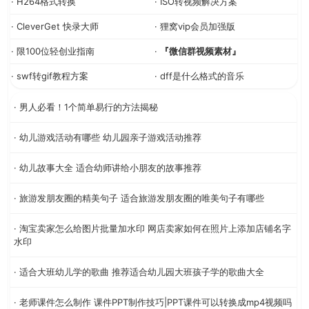
· H264格式转换
· ISO转视频解决方案
· CleverGet 快录大师
· 狸窝vip会员加强版
· 限100位轻创业指南
·
『微信群视频素材』
· swf转gif教程方案
· dff是什么格式的音乐
· 男人必看！1个简单易行的方法揭秘
· 幼儿游戏活动有哪些 幼儿园亲子游戏活动推荐
· 幼儿故事大全 适合幼师讲给小朋友的故事推荐
· 旅游发朋友圈的精美句子 适合旅游发朋友圈的唯美句子有哪些
· 淘宝卖家怎么给图片批量加水印 网店卖家如何在照片上添加店铺名字
水印
· 适合大班幼儿学的歌曲 推荐适合幼儿园大班孩子学的歌曲大全
· 老师课件怎么制作 课件PPT制作技巧|PPT课件可以转换成mp4视频吗