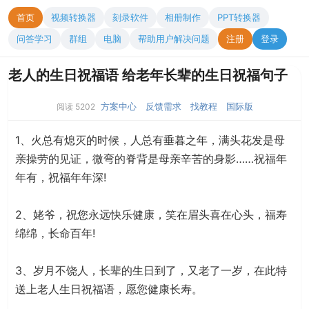
首页
视频转换器
刻录软件
相册制作
PPT转换器
问答学习
群组
电脑
帮助用户解决问题
注册
登录
老人的生日祝福语 给老年长辈的生日祝福句子
方案中心
反馈需求
找教程
国际版
阅读 5202
1、火总有熄灭的时候，人总有垂暮之年，满头花发是母
亲操劳的见证，微弯的脊背是母亲辛苦的身影……祝福年
年有，祝福年年深!
2、姥爷，祝您永远快乐健康，笑在眉头喜在心头，福寿
绵绵，长命百年!
3、岁月不饶人，长辈的生日到了，又老了一岁，在此特
送上老人生日祝福语，愿您健康长寿。