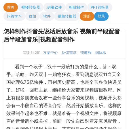
首页
视频转换器
刻录软件
相册制作
PPT转换器
问答学习
群组
软件
视频转换器
注册
登录
怎样制作抖音先说话后放音乐 视频前半段配音
后半段加音乐|视频配音制作
方案中心
反馈需求
找教程
国际版
阅读 54251
看到一个段子，双十一最该打折的是什么，答：双
手。哈哈，昨天双十一购物狂欢，看到消息说双11当天全
国处理6.75亿快件，再创历史新高，也是辛苦各位快递员
了。好啦，回归主题，继续给大家带来视频编辑教程。网
上有很多朋友会发布一些分享音乐的短视频，视频开头都
会有一小段自己的语音介绍，然后开始播放音乐。这样的
效果制作起来也不难，就是准备一个视频文件，将视频原
声的音量调小或关掉，前面一段先自己对着麦克风配音，
然后再剩余片段配上音乐。其实就是一个给视频先配音后