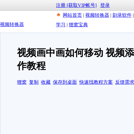
注册 [获取VIP帐号]
登录
网站首页
|
视频转换器
|
刻录软件
视频转换器
学习
|
狸窝宝典
视频画中画如何移动 视频
作教程
狸窝
复制
收藏
保存到桌面
快速找教程方案
反馈需