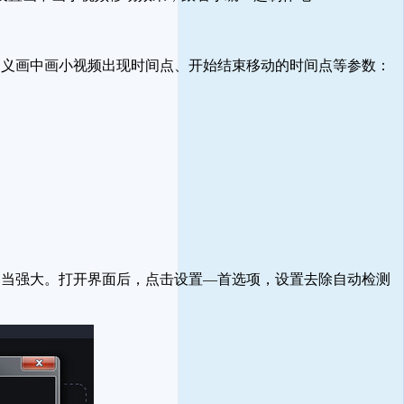
义画中画小视频出现时间点、开始结束移动的时间点等参数：
当强大。打开界面后，点击设置—首选项，设置去除自动检测