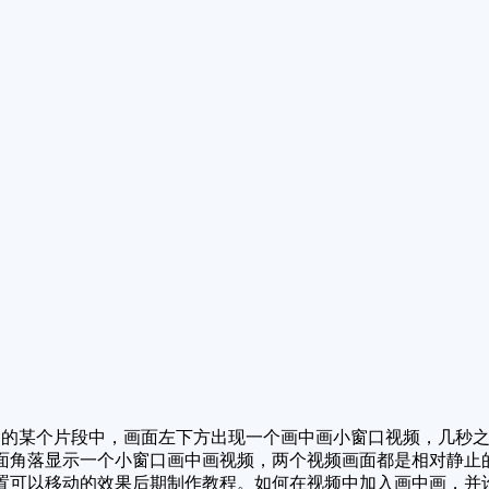
的某个片段中，画面左下方出现一个画中画小窗口视频，几秒之
面角落显示一个小窗口画中画视频，两个视频画面都是相对静止
置可以移动的效果后期制作教程。如何在视频中加入画中画，并