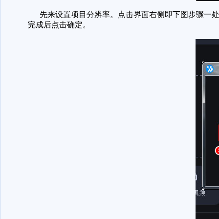
先来设置项目分辨率。点击界面右侧即下图步骤一处，
完成后点击确定。