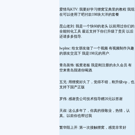
爱情鸟KTV: 我要好学习狸窝宝典里的教程 我现
在可以使用了吧付款198块大洋的套餐
昆山老刘: 我是一个快60的老头 以前用过你们的
全能转化工具 最近支持下你们升级了贵宾 以后
还请多多指导.
lwplmc: 给女朋友做了一个视频 有视频制作兴趣
的朋友交流下 我是198元的用户.
青岛装饰: 狐窝老板 我是刚注册的永久会员 有
空来青岛我请你喝酒.
五兄: 用狸窝好久了，觉得不错，刚升级vip，也
支持下国产正版
罗伟: 感谢贵公司技术指导赠20元以答谢
天叔: 这么多年了，你真的很敬业，热情，认
真。以前你也帮过我
繁华陌上开: 第一次接触狸窝，感觉非常好