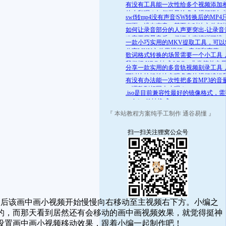
舒适的范围呢？答案是肯定的
有没有工具能一次性给多个视频添加
的水印呢？如何批量给多个视频添加
swf转mp4没有声音|SW转换后的MP4
的水印
画面，没有声音，甚至有时连文件都
如何让录音部分的人声更突出-让录音
开
略高于背景音乐，保证人声清晰可辨
一款小巧实用的MKV提取工具，可以
分离MKV文件里视频、音频和字幕
歌词格式转换的场景需要一个小工具
我们把 KRC 转成 LRC，非常简单实
分享一款实用的多音轨视频刻录工具
可以比较轻松地实现多音轨视频编辑
有没有办法能一次性把多首MP3的音
录
一调整到相同大小呢？
.iso是目前兼容性最好的镜像格式，
.mds/.mdf 转换成 .iso
『 本站教程方案纯手工制作 通谷易懂 』
扫一扫关注狸窝公众号
后该画中画小视频开始慢慢向右移动至主视频右下方。小编之
的，而那天看到居然还有会移动的画中画视频效果，就觉得挺神
设置画中画小视频移动效果，跟着小编一起制作吧！