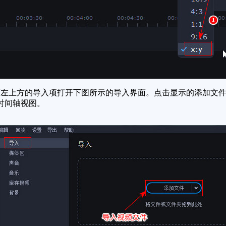
左上方的导入项打开下图所示的导入界面。点击显示的添加文件
时间轴视图。