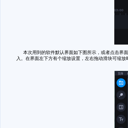
本次用到的软件默认界面如下图所示，或者点击界面
入。在界面左下方有个缩放设置，左右拖动滑块可缩放