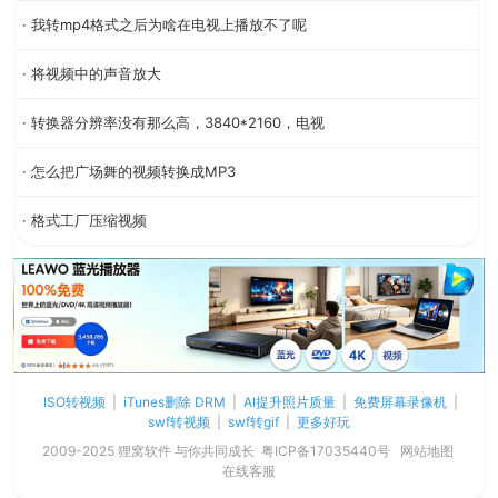
· 我转mp4格式之后为啥在电视上播放不了呢
· 将视频中的声音放大
· 转换器分辨率没有那么高，3840*2160，电视
· 怎么把广场舞的视频转换成MP3
· 格式工厂压缩视频
ISO转视频
|
iTunes删除 DRM
|
AI提升照片质量
|
免费屏幕录像机
|
swf转视频
|
swf转gif
|
更多好玩
2009-2025 狸窝软件 与你共同成长
粤ICP备17035440号
网站地图
在线客服