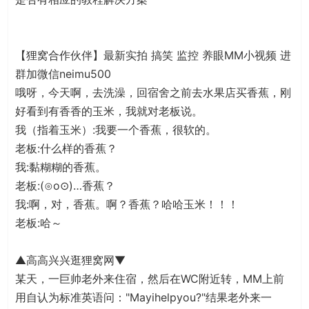
【狸窝合作伙伴】最新实拍 搞笑 监控 养眼MM小视频 进
群加微信neimu500
哦呀，今天啊，去洗澡，回宿舍之前去水果店买香蕉，刚
好看到有香香的玉米，我就对老板说。
我（指着玉米）:我要一个香蕉，很软的。
老板:什么样的香蕉？
我:黏糊糊的香蕉。
老板:(⊙o⊙)…香蕉？
我:啊，对，香蕉。啊？香蕉？哈哈玉米！！！
老板:哈～
▲高高兴兴逛狸窝网▼
某天，一巨帅老外来住宿，然后在WC附近转，MM上前
用自认为标准英语问："Mayihelpyou?"结果老外来一