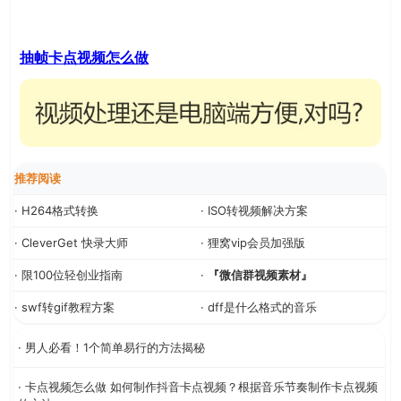
抽帧卡点视频怎么做
推荐阅读
· H264格式转换
· ISO转视频解决方案
· CleverGet 快录大师
· 狸窝vip会员加强版
· 限100位轻创业指南
·
『微信群视频素材』
· swf转gif教程方案
· dff是什么格式的音乐
· 男人必看！1个简单易行的方法揭秘
· 卡点视频怎么做 如何制作抖音卡点视频？根据音乐节奏制作卡点视频