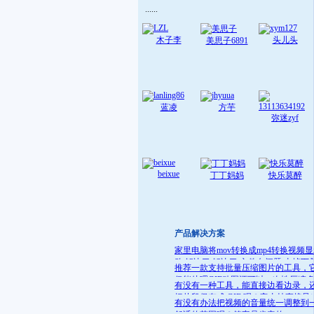
......
木子李
头儿头
美思子6891
蓝凌
方芋
弥迷zyf
beixue
丁丁妈妈
快乐莫醉
产品解决方案
家里电脑将mov转换成mp4转换视频
败 解决了:解决了 文件名问题 去掉下
推荐一款支持批量压缩图片的工具，
就可
仅能处理GIF动图还可以一次性压缩
有没有一种工具，能直接边看边录，
件
把片段保存成 GIF 呢？它支持直接导
有没有办法把视频的音量统一调整到
GIF 格式，