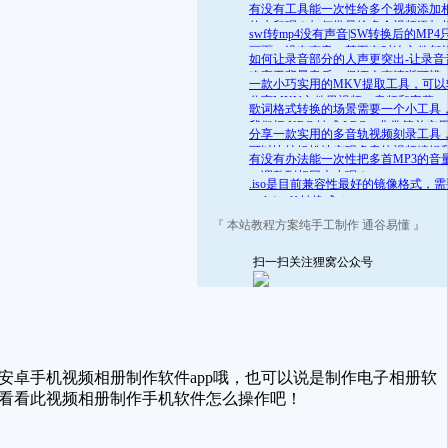
舒适的范围呢？答案是肯定的
有没有工具能一次性给多个视频添加
的水印呢？如何批量给多个视频添加
swf转mp4没有声音|SW转换后的MP4
的水印
画面，没有声音，甚至有时连文件都
如何让录音部分的人声更突出-让录音
开
略高于背景音乐，保证人声清晰可辨
一款小巧实用的MKV提取工具，可以
分离MKV文件里视频、音频和字幕
歌词格式转换的场景需要一个小工具
我们把 KRC 转成 LRC，非常简单实
分享一款实用的多音轨视频刻录工具
可以比较轻松地实现多音轨视频编辑
有没有办法能一次性把多首MP3的音
录
一调整到相同大小呢？
.iso是目前兼容性最好的镜像格式，
.mds/.mdf 转换成 .iso
『 本站教程方案纯手工制作 通谷易懂 』
扫一扫关注狸窝公众号
卓手机视频相册制作软件app哦，也可以说是制作电子相册软
来看看此视频相册制作手机软件怎么操作吧！