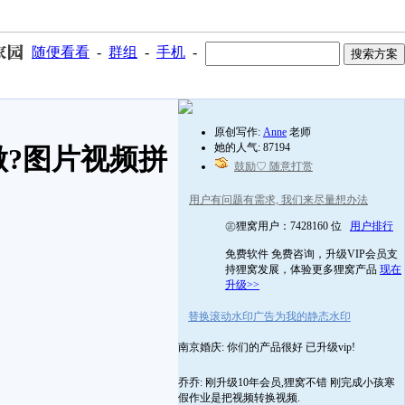
随便看看
-
群组
-
手机
-
原创写作:
Anne
老师
她的人气: 87194
?图片视频拼
鼓励♡ 随意打赏
用户有问题有需求, 我们来尽量想办法
㊣狸窝用户：7428160 位
用户排行
免费软件 免费咨询，升级VIP会员支
持狸窝发展，体验更多狸窝产品
现在
升级>>
替换滚动水印广告为我的静态水印
南京婚庆: 你们的产品很好 已升级vip!
乔乔: 刚升级10年会员,狸窝不错 刚完成小孩寒
假作业是把视频转换视频.