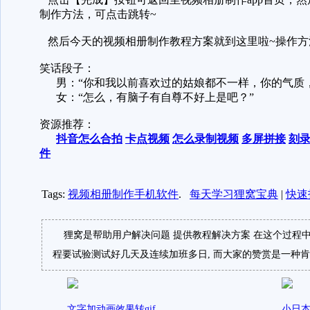
制作方法，可点击跳转~
然后今天的视频相册制作教程方案就到这里啦~操作方
笑话段子：
男：“你和我以前喜欢过的姑娘都不一样，你的气质，
女：“怎么，有脑子有自尊不好上是吧？”
资源推荐：
抖音怎么合拍
卡点视频
怎么录制视频
多屏拼接
刻
件
Tags:
视频相册制作手机软件
.
每天学习狸窝宝典
|
快速
狸窝是帮助用户解决问题 提供教程解决方案 在这个过程中
程要试验测试好几天及连续加班多日, 而大家的赞赏是一种肯
文字加动画效果转gif
小日本