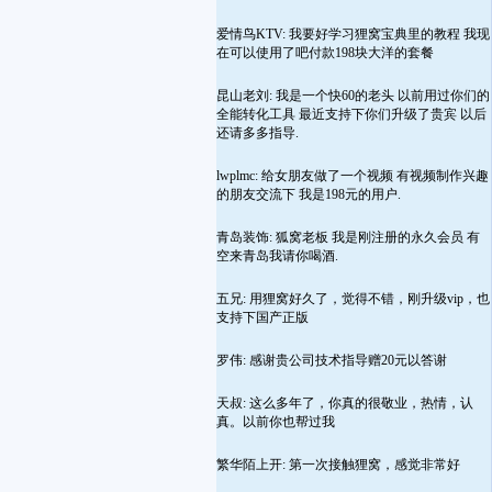
爱情鸟KTV: 我要好学习狸窝宝典里的教程 我现
在可以使用了吧付款198块大洋的套餐
昆山老刘: 我是一个快60的老头 以前用过你们的
全能转化工具 最近支持下你们升级了贵宾 以后
还请多多指导.
lwplmc: 给女朋友做了一个视频 有视频制作兴趣
的朋友交流下 我是198元的用户.
青岛装饰: 狐窝老板 我是刚注册的永久会员 有
空来青岛我请你喝酒.
五兄: 用狸窝好久了，觉得不错，刚升级vip，也
支持下国产正版
罗伟: 感谢贵公司技术指导赠20元以答谢
天叔: 这么多年了，你真的很敬业，热情，认
真。以前你也帮过我
繁华陌上开: 第一次接触狸窝，感觉非常好