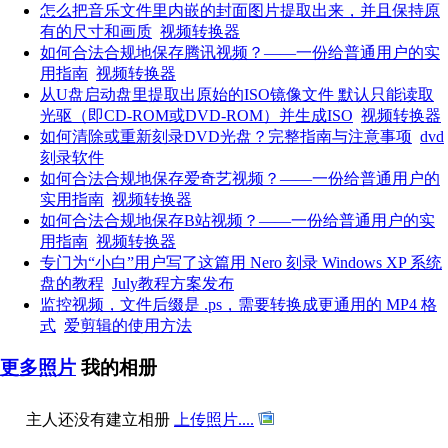
怎么把音乐文件里内嵌的封面图片提取出来，并且保持原
有的尺寸和画质
视频转换器
如何合法合规地保存腾讯视频？——一份给普通用户的实
用指南
视频转换器
从U盘启动盘里提取出原始的ISO镜像文件 默认只能读取
光驱（即CD-ROM或DVD-ROM）并生成ISO
视频转换器
如何清除或重新刻录DVD光盘？完整指南与注意事项
dvd
刻录软件
如何合法合规地保存爱奇艺视频？——一份给普通用户的
实用指南
视频转换器
如何合法合规地保存B站视频？——一份给普通用户的实
用指南
视频转换器
专门为“小白”用户写了这篇用 Nero 刻录 Windows XP 系统
盘的教程
July教程方案发布
监控视频，文件后缀是 .ps，需要转换成更通用的 MP4 格
式
爱剪辑的使用方法
更多照片
我的相册
主人还没有建立相册
上传照片....