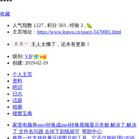
****
收藏
人气指数 1227 , 积分 503 , 经验 2 ,
主页地址：
https://www.leawo.cn/space-5470081.html
主人太懒了，还木有更新！
级别:
VIP
创建: 2019-02-19
个人主页
资料
唠叨
日志
话题
相册
狸窝宝典
家里电脑将mov转换成mp4转换视频显示失败 解决了:解决
了 文件名问题 去掉下划线就可
帮助中心
推荐一款支持批量压缩图片的工具，它不仅能处理GIF动