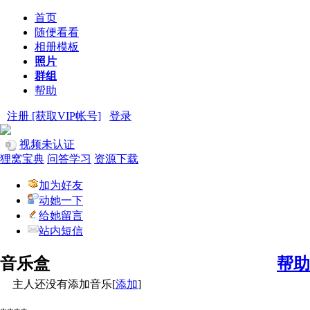
首页
随便看看
相册模板
照片
群组
帮助
注册 [获取VIP帐号]
登录
视频未认证
狸窝宝典
问答学习
资源下载
加为好友
动她一下
给她留言
站内短信
音乐盒
帮助
主人还没有添加音乐[
添加
]