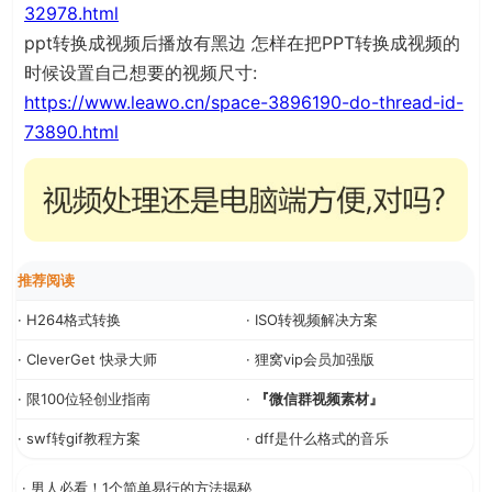
32978.html
ppt转换成视频后播放有黑边 怎样在把PPT转换成视频的
时候设置自己想要的视频尺寸:
https://www.leawo.cn/space-3896190-do-thread-id-
73890.html
推荐阅读
· H264格式转换
· ISO转视频解决方案
· CleverGet 快录大师
· 狸窝vip会员加强版
· 限100位轻创业指南
·
『微信群视频素材』
· swf转gif教程方案
· dff是什么格式的音乐
· 男人必看！1个简单易行的方法揭秘