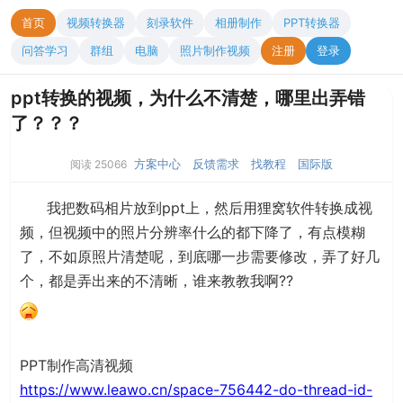
首页
视频转换器
刻录软件
相册制作
PPT转换器
问答学习
群组
电脑
照片制作视频
注册
登录
ppt转换的视频，为什么不清楚，哪里出弄错
了？？？
方案中心
反馈需求
找教程
国际版
阅读 25066
我把数码相片放到ppt上，然后用狸窝软件转换成视
频，但视频中的照片分辨率什么的都下降了，有点模糊
了，不如原照片清楚呢，到底哪一步需要修改，弄了好几
个，都是弄出来的不清晰，谁来教教我啊??
PPT制作高清视频
https://www.leawo.cn/space-756442-do-thread-id-