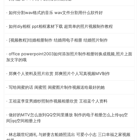
· 如何分割wav格式的音乐 wav文件分割用什么软件好
· 如何diy相框 ppt相框素材下载 超简单的照片视频制作教程
· [视频教程]结婚相册制作 结婚用电子相册 结婚照片制作
· office powerpoint2003如何添加照片制作相册转换成视频,照片上面
加文字的哦
· 郑爽个人资料及照片欣赏 郑爽照片个人写真视频MV制作
· 写给闺蜜的话 闺蜜照 闺蜜图片制作视频送给最好的她
· 王祖蓝李亚男婚纱照制作视频相册欣赏 王祖蓝个人资料
· 做好的MTV怎么放到QQ空间里播放 制作的电子相册怎么上传qq空
间|qq空间相册上传
· 林志颖世纪婚礼 与娇妻古船婚照流出 可爱小小志 三口幸福之家视频