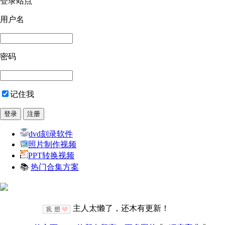
登录站点
用户名
密码
记住我
dvd刻录软件
照片制作视频
PPT转换视频
📚
热门合集方案
主人太懒了，还木有更新！